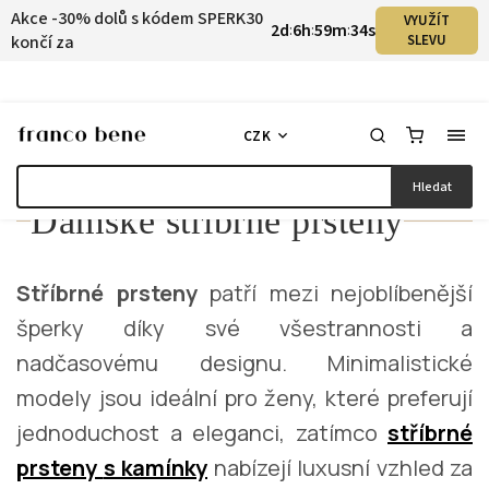
Akce -30% dolů s kódem SPERK30
VYUŽÍT
2
d
6
h
59
m
33
s
:
:
:
končí za
SLEVU
CZK
Hledat
Dámské stříbrné prsteny
Stříbrné prsteny
patří mezi nejoblíbenější
šperky díky své všestrannosti a
nadčasovému designu. Minimalistické
modely jsou ideální pro ženy, které preferují
jednoduchost a eleganci, zatímco
stříbrné
prsteny
s kamínky
nabízejí luxusní vzhled za