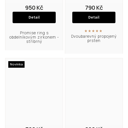
950 Kč
790 Kč
Detail
Detail
Promise ring s
Dvoubarevný propojený
obdelníkovým zirkonem -
prsten
stříbrný
Novinka