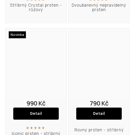
Stříbrný Crystal prsten -
Dvoubarevný nepravidelný
růžový
prsten
Novinka
990 Kč
790 Kč
Detail
Detail
Rovný prsten - stříbrný
Iconic prsten - stříbrný