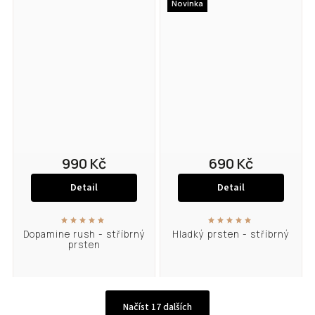
Novinka
990 Kč
690 Kč
Detail
Detail
Dopamine rush - stříbrný
Hladký prsten - stříbrný
prsten
Načíst 17 dalších