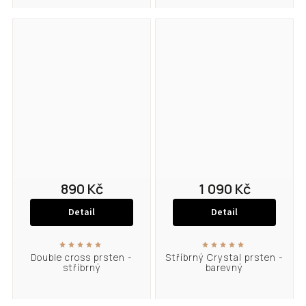
890 Kč
1 090 Kč
Detail
Detail
Double cross prsten -
Stříbrný Crystal prsten -
stříbrný
barevný