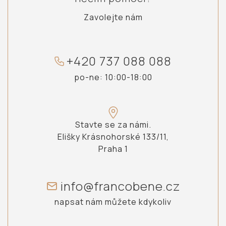
Zavolejte nám
+
4
2
0
7
3
7
0
8
8
0
8
8
po-ne: 10:00-18:00
Stavte se za námi.
Elišky Krásnohorské 133/11,
Praha 1
info@francobene.cz
napsat nám můžete kdykoliv