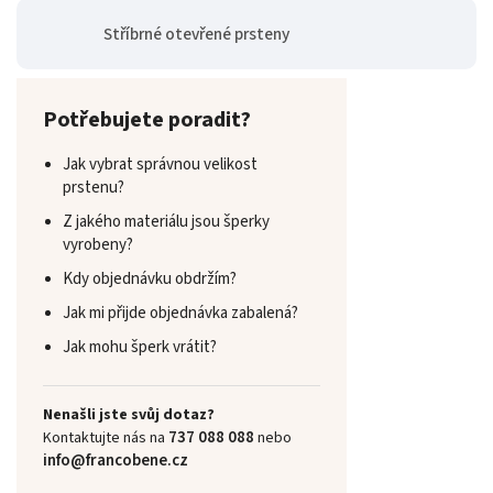
Stříbrné otevřené prsteny
Potřebujete poradit?
Jak vybrat správnou velikost
prstenu?
Z jakého materiálu jsou šperky
vyrobeny?
Kdy objednávku obdržím?
Jak mi přijde objednávka zabalená?
Jak mohu šperk vrátit?
Nenašli jste svůj dotaz?
737 088 088
Kontaktujte nás na
nebo
info@francobene.cz