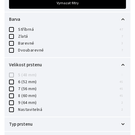
Vymazat filtry
Barva
Stříbrná
47
Zlatá
7
Barevné
3
Dvoubarevné
7
Velikost prstenu
5 (48 mm)
0
6 (52 mm)
45
7 (56 mm)
45
8 (60 mm)
45
9 (64 mm)
2
Nastavitelná
2
Typ prstenu
Promise rings
11