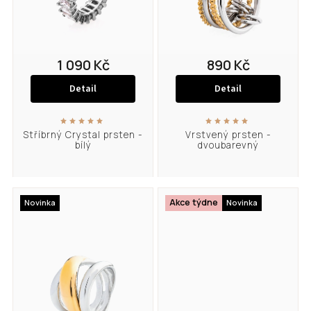
1 090 Kč
890 Kč
Detail
Detail
Stříbrný Crystal prsten -
Vrstvený prsten -
bílý
dvoubarevný
Akce týdne
Novinka
Novinka