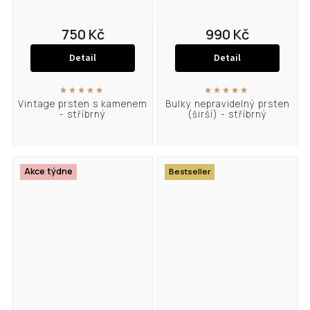
750 Kč
990 Kč
Detail
Detail
Vintage prsten s kamenem
Bulky nepravidelný prsten
- stříbrný
(širší) - stříbrný
Akce týdne
Bestseller