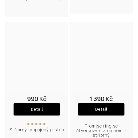
990 Kč
1 390 Kč
Detail
Detail
Promise ring se
Stříbrný propojený prsten
čtvercovým zirkonem -
stříbrný