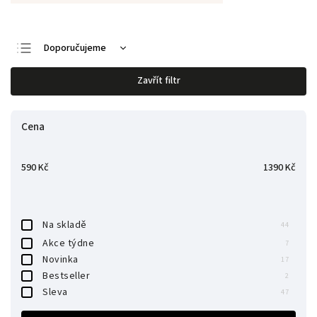
Doporučujeme
Nejlevnější
Zavřít filtr
Nejdražší
Nejprodávanější
Cena
Abecedně
590
Kč
1390
Kč
Na skladě
44
Akce týdne
7
Novinka
17
Bestseller
2
Sleva
47