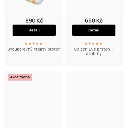
890 Kč
650 Kč
Detail
Detail
Dvoubarevný trojitý prsten
Golden Eye prsten -
stříbrný
Akce týdne