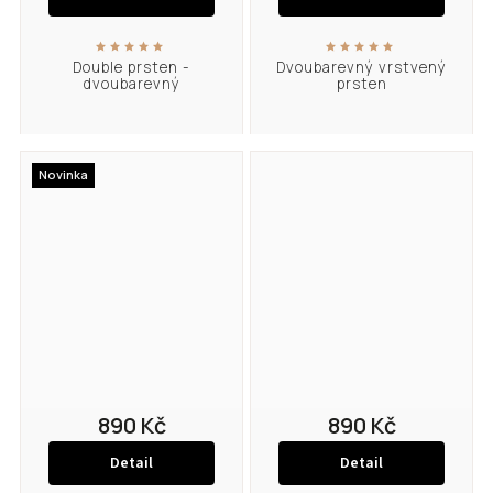
Double prsten -
Dvoubarevný vrstvený
dvoubarevný
prsten
Novinka
890 Kč
890 Kč
Detail
Detail