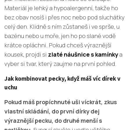
Materiál je lehký a hypoalergenní, takže ho
bez obav nosíš i přes noc nebo pod sluchátky
celý den. Klidně s ním zůstaneš i ve sprše, u
bazénu nebo u moře, jen ho po slané vodě
krátce opláchni. Pokud chceš výraznější
kousek, projdi si
zlaté náušnice s kamínky
a
vyber si tvar, který zaujme na první pohled.
Jak kombinovat pecky, když máš víc dírek v
uchu
Pokud máš propíchnuté uši víckrát, zkus
vlastní skládání, do první dírky dej
výraznější pecku, do druhé menší s
perličkou.
Fungují skvěle i vedle většího