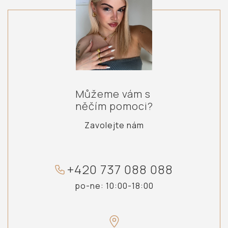
Můžeme vám s
něčím pomoci?
Zavolejte nám
+
4
2
0
7
3
7
0
8
8
0
8
8
po-ne: 10:00-18:00