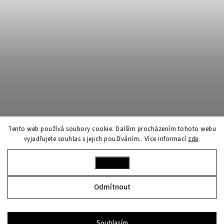
Tento web používá soubory cookie. Dalším procházením tohoto webu
vyjadřujete souhlas s jejich používáním.. Více informací
zde
.
Nastavení
Sledovat na Instagramu
Odmítnout
Copyright 2026
franco bene
. Všechna práva vyhrazena.
Upravit nastavení cookies
Souhlasím