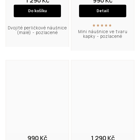
1 290 Kč
990 Kč
Do košíku
Detail
Dvojité perličkové náušnice
Mini náušnice ve tvaru
(malé) - pozlacené
kapky - pozlacené
990 Kč
1 290 Kč