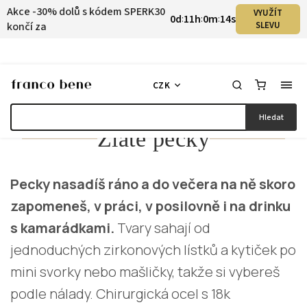
Akce -30% dolů s kódem SPERK30
VYUŽÍT
0
d
11
h
0
m
14
s
:
:
:
končí za
SLEVU
CZK
Hledat
Zlaté pecky
Pecky nasadíš ráno a do večera na ně skoro
zapomeneš, v práci, v posilovně i na drinku
s kamarádkami.
Tvary sahají od
jednoduchých zirkonových lístků a kytiček po
mini svorky nebo mašličky, takže si vybereš
podle nálady. Chirurgická ocel s 18k