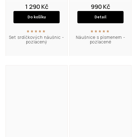
1 290 Kč
990 Kč
Do košíku
Detail
Set srdíčkových náušnic -
Náušnice s písmenem -
pozlacený
pozlacené