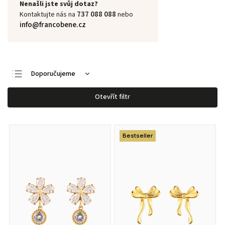
Nenašli jste svůj dotaz?
737 088 088
Kontaktujte nás na
nebo
info@francobene.cz
Doporučujeme
Nejlevnější
Otevřít filtr
Nejdražší
Nejprodávanější
Bestseller
Abecedně