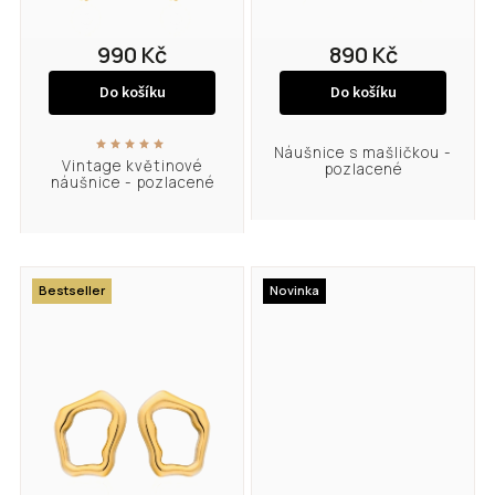
990 Kč
890 Kč
Do košíku
Do košíku
Náušnice s mašličkou -
Vintage květinové
pozlacené
náušnice - pozlacené
Bestseller
Novinka