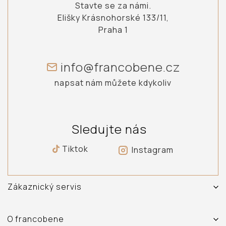
Stavte se za námi.
Elišky Krásnohorské 133/11,
Praha 1
info@francobene.cz
napsat nám můžete kdykoliv
Sledujte nás
Tiktok
Instagram
Zákaznický servis
Vrácení, výměna a reklamace zboží
Doprava a platba
O francobene