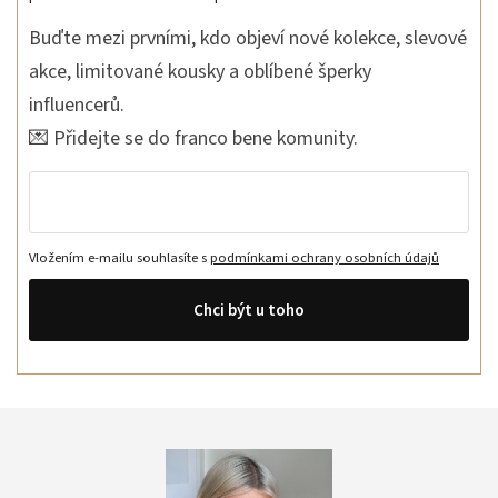
Buďte mezi prvními, kdo objeví nové kolekce, slevové
akce, limitované kousky a oblíbené šperky
influencerů.
💌 Přidejte se do franco bene komunity.
Vložením e-mailu souhlasíte s
podmínkami ochrany osobních údajů
Chci být u toho