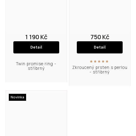
1 190 Kč
750 Kč
Detail
Detail
Twin promise ring -
Zkroucený prsten s perlou
stříbrný
- stříbrný
Novinka