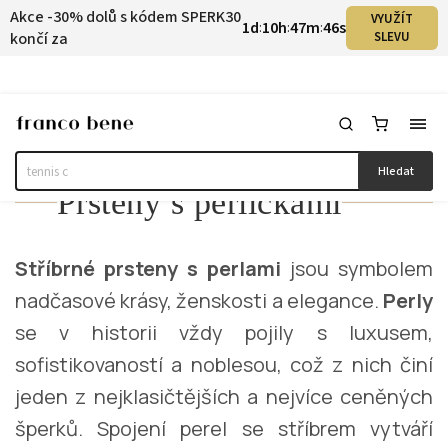
Akce -30% dolů s kódem SPERK30
VYUŽÍT
1
d
10
h
47
m
46
s
:
:
:
končí za
SLEVU
Hledat
Prsteny s perličkami
Stříbrné prsteny s perlami
jsou symbolem
nadčasové krásy, ženskosti a elegance.
Perly
se v historii vždy pojily s luxusem,
sofistikovaností a noblesou, což z nich činí
jeden z nejklasičtějších a nejvíce ceněných
šperků. Spojení perel se stříbrem vytváří