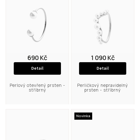
Abecedně
690 Kč
1 090 Kč
Detail
Detail
Perlový otevřený prsten -
Perličkový nepravidelný
stříbrný
prsten - stříbrný
Novinka