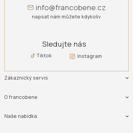
info@francobene.cz
napsat nám můžete kdykoliv
Sledujte nás
Tiktok
Instagram
Zákaznický servis
Vrácení, výměna a reklamace zboží
Doprava a platba
O francobene
Obchodní podmínky
O nás
Ochrana osobních údajů
Prodejna
Naše nabídka
Časté dotazy
Kontakt
Sety
Vydělávejte s námi - Affiliate systém