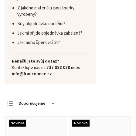
Z jakého materiálu jsou šperky
vyrobeny?
Kdy objednávku obdržím?
Jak mi přijde objednávka zabalená?
Jak mohu šperk vrátit?
Nenašli jste svůj dotaz?
737 088 088
Kontaktujte nás na
nebo
info@francobene.cz
Doporučujeme
Nejlevnější
Nejdražší
Novinka
Novinka
Nejprodávanější