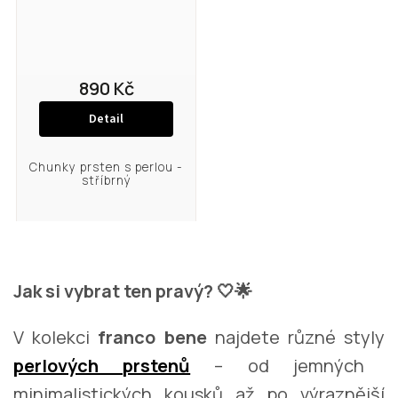
890 Kč
Detail
Chunky prsten s perlou -
stříbrný
Jak si vybrat ten pravý? 🤍🌟
V kolekci
franco bene
najdete různé styly
perlových prstenů
– od jemných
minimalistických kousků až po výraznější