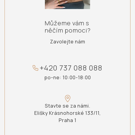
Můžeme vám s
něčím pomoci?
Zavolejte nám
+
4
2
0
7
3
7
0
8
8
0
8
8
po-ne: 10:00-18:00
Stavte se za námi.
Elišky Krásnohorské 133/11,
Praha 1