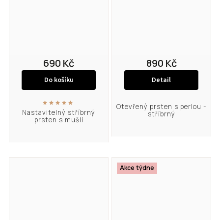
690 Kč
890 Kč
Do košíku
Detail
Otevřený prsten s perlou -
Nastavitelný stříbrný
stříbrný
prsten s mušlí
Akce týdne