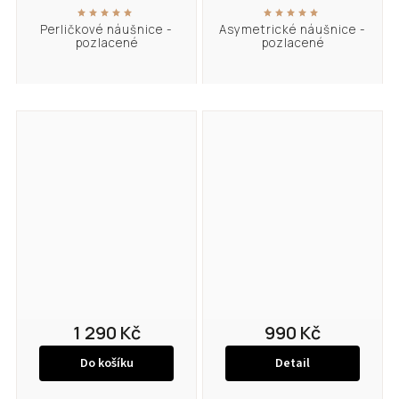
Perličkové náušnice -
Asymetrické náušnice -
pozlacené
pozlacené
1 290 Kč
990 Kč
Do košíku
Detail