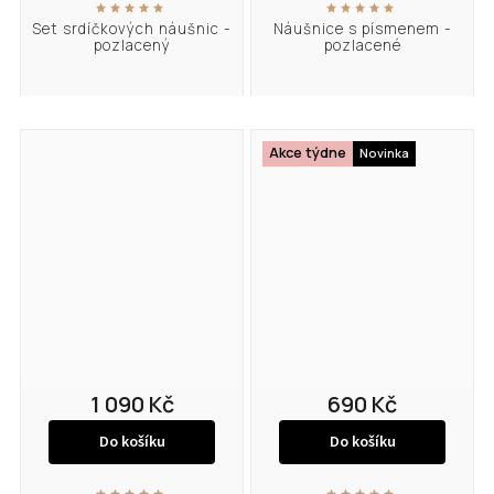
Set srdíčkových náušnic -
Náušnice s písmenem -
pozlacený
pozlacené
Akce týdne
Novinka
1 090 Kč
690 Kč
Do košíku
Do košíku