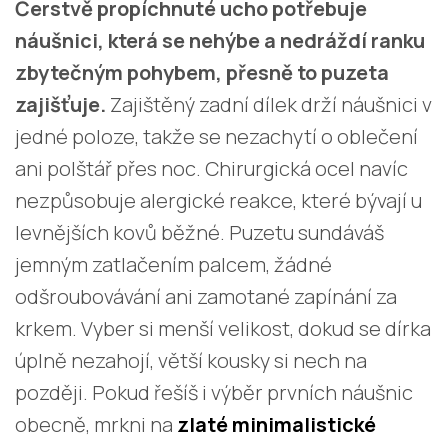
Čerstvě propíchnuté ucho potřebuje
náušnici, která se nehýbe a nedráždí ranku
zbytečným pohybem, přesně to puzeta
zajišťuje.
Zajištěný zadní dílek drží náušnici v
jedné poloze, takže se nezachytí o oblečení
ani polštář přes noc. Chirurgická ocel navíc
nezpůsobuje alergické reakce, které bývají u
levnějších kovů běžné. Puzetu sundáváš
jemným zatlačením palcem, žádné
odšroubovávání ani zamotané zapínání za
krkem. Vyber si menší velikost, dokud se dírka
úplně nezahojí, větší kousky si nech na
později. Pokud řešíš i výběr prvních náušnic
obecně, mrkni na
zlaté minimalistické