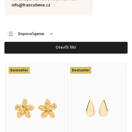
info@francobene.cz
Doporučujeme
Nejlevnější
Otevřít filtr
Nejdražší
Nejprodávanější
Bestseller
Bestseller
Abecedně