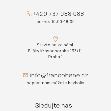
+
4
2
0
7
3
7
0
8
8
0
8
8
po-ne: 10:00-18:00
Stavte se za námi.
Elišky Krásnohorské 133/11,
Praha 1
info@francobene.cz
napsat nám můžete kdykoliv
Sledujte nás