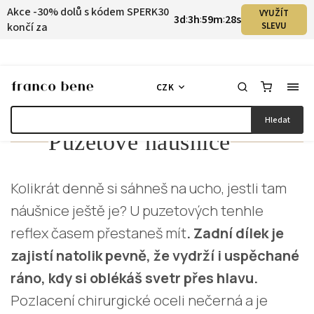
Akce -30% dolů s kódem SPERK30
VYUŽÍT
3
d
3
h
59
m
28
s
:
:
:
končí za
SLEVU
CZK
Hledat
Puzetové náušnice
Kolikrát denně si sáhneš na ucho, jestli tam
náušnice ještě je? U puzetových tenhle
reflex časem přestaneš mít
. Zadní dílek je
zajistí natolik pevně, že vydrží i uspěchané
ráno, kdy si oblékáš svetr přes hlavu.
Pozlacení chirurgické oceli nečerná a je