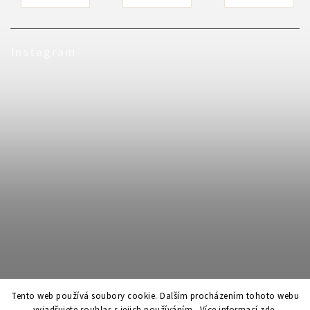
Jak mi přijde objednávka zabalená?
Instagram
Tento web používá soubory cookie. Dalším procházením tohoto webu
vyjadřujete souhlas s jejich používáním.. Více informací
zde
.