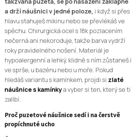
takzvaná puzeta, se po nasazení zaklapne
a drží náušnici v jedné poloze,
i když si přes
hlavu stahuješ mikinu nebo se převlékáš ve
spěchu. Chirurgická ocel s 18k pozlacením
nečerná ani nekoroduje, takže barva vydrží
roky pravidelného nošení. Materiál je
hypoalergenní a lehký, klidně s ním zůstaneš i
ve sprše, u bazénu nebo u moře. Pokud
hledáš variantu s kamínkem, projdi si
zlaté
náušnice s kamínky
a vyber si ten, který se ti
zalíbí.
Proč puzetové náušnice sedí i na čerstvě
propíchnuté ucho