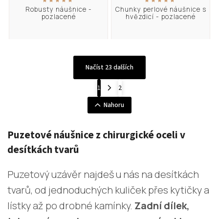
Robusty náušnice -
Chunky perlové náušnice s
pozlacené
hvězdicí - pozlacené
Načíst 23 dalších
1
2
Nahoru
Puzetové náušnice z chirurgické oceli v
desítkách tvarů
Puzetový uzávěr najdeš u nás na desítkách
tvarů, od jednoduchých kuliček přes kytičky a
lístky až po drobné kamínky.
Zadní dílek,