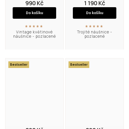
990 Kč
1 190 Kč
Do košíku
Do košíku
Vintage květinové
Trojité náušnice -
náušnice - pozlacené
pozlacené
Bestseller
Bestseller