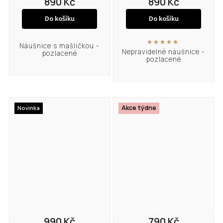
890 Kč
890 Kč
Do košíku
Do košíku
Náušnice s mašličkou -
Nepravidelné náušnice -
pozlacené
pozlacené
Akce týdne
Novinka
990 Kč
790 Kč