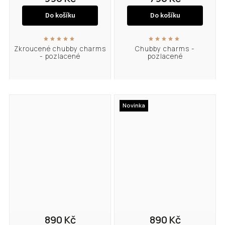
Do košíku
Do košíku
Zkroucené chubby charms
Chubby charms -
- pozlacené
pozlacené
Novinka
890 Kč
890 Kč