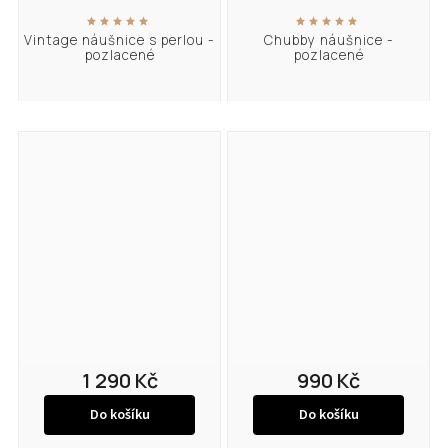
Vintage náušnice s perlou -
Chubby náušnice -
pozlacené
pozlacené
1 290 Kč
990 Kč
Do košíku
Do košíku