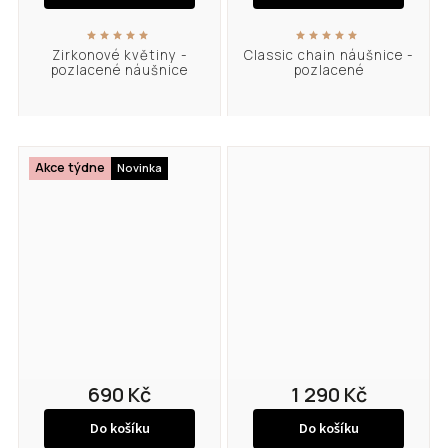
Zirkonové květiny -
Classic chain náušnice -
pozlacené náušnice
pozlacené
Akce týdne
Novinka
690 Kč
1 290 Kč
Do košíku
Do košíku