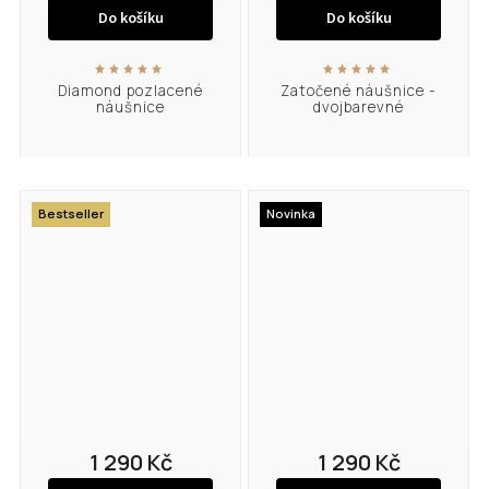
Do košíku
Do košíku
Diamond pozlacené
Zatočené náušnice -
náušnice
dvojbarevné
Bestseller
Novinka
1 290 Kč
1 290 Kč