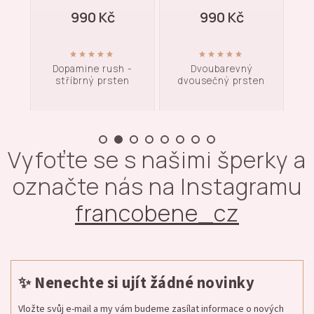
990 Kč
990 Kč
brný
Dopamine rush -
Dvoubarevný
B
stříbrný prsten
dvousečný prsten
prst
Vyfoťte se s našimi šperky a
označte nás na Instagramu
francobene_cz
✨ Nenechte si ujít žádné novinky
Vložte svůj e-mail a my vám budeme zasílat informace o nových