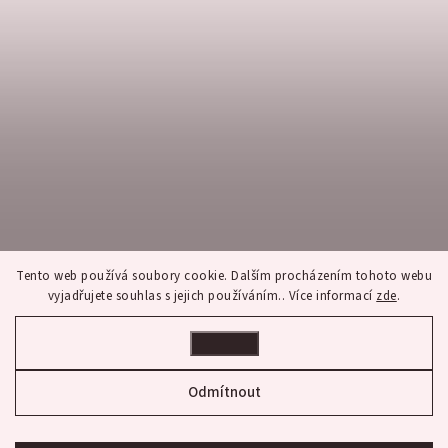
Tento web používá soubory cookie. Dalším procházením tohoto webu
vyjadřujete souhlas s jejich používáním.. Více informací
zde
.
Nastavení
Sledovat na Instagramu
Odmítnout
Copyright 2026
franco bene
. Všechna práva vyhrazena.