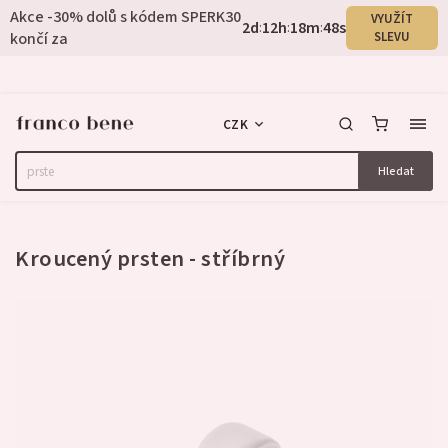
Akce -30% dolů s kódem SPERK30
VYUŽÍT
2
d
12
h
18
m
47
s
:
:
:
končí za
SLEVU
CZK
Hledat
1 hodnocení
Kroucený prsten - stříbrný