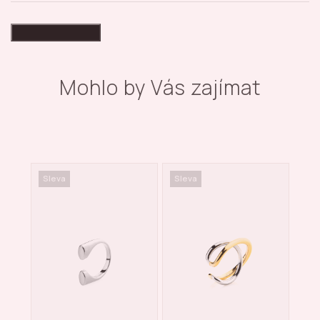
High-contrast mode
Mohlo by Vás zajímat
Sleva
Sleva
Sle