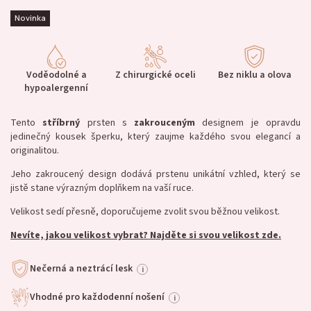
Novinka
Voděodolné a
Z chirurgické oceli
Bez niklu a olova
hypoalergenní
Tento
stříbrný
prsten s
zakrouceným
designem je opravdu
jedinečný kousek šperku, který zaujme každého svou elegancí a
originalitou.
Jeho zakroucený design dodává prstenu unikátní vzhled, který se
jistě stane výrazným doplňkem na vaší ruce.
Velikost sedí přesně, doporučujeme zvolit svou běžnou velikost.
Nevíte, jakou velikost vybrat? Najděte si svou velikost zde.
Nečerná a neztrácí lesk
i
Vhodné pro každodenní nošení
i