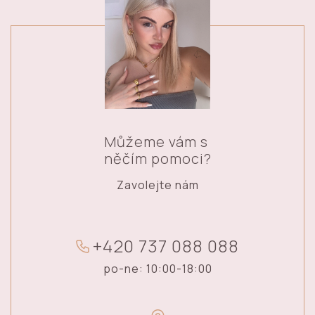
Můžeme vám s
něčím pomoci?
Zavolejte nám
+
4
2
0
7
3
7
0
8
8
0
8
8
po-ne: 10:00-18:00