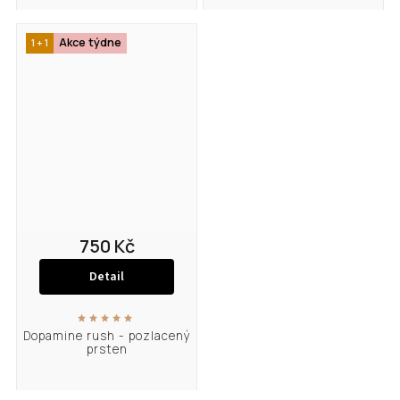
Akce týdne
1 + 1
750 Kč
Detail
Dopamine rush - pozlacený
prsten