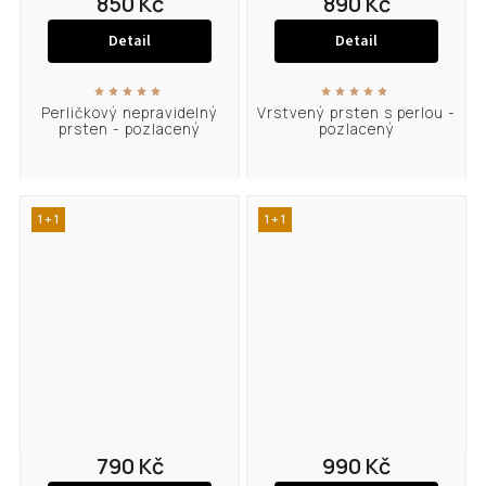
850 Kč
890 Kč
Detail
Detail
Perličkový nepravidelný
Vrstvený prsten s perlou -
prsten - pozlacený
pozlacený
1 + 1
1 + 1
790 Kč
990 Kč