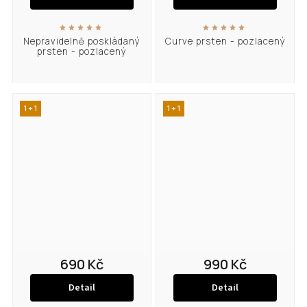
Nepravidelně poskládaný
Curve prsten - pozlacený
prsten - pozlacený
1 + 1
1 + 1
690 Kč
990 Kč
Detail
Detail