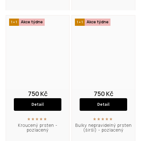
Akce týdne
Akce týdne
1 + 1
1 + 1
750 Kč
750 Kč
Detail
Detail
Kroucený prsten -
Bulky nepravidelný prsten
pozlacený
(širší) - pozlacený