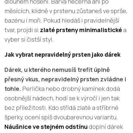
dlouhém nošení. Barva nečerná ani po
měsících, klidně v prstenu zůstaneš ve sprše,
bazénu i moři. Pokud hledáš i pravidelnější
tvar, projdi si
zlaté prsteny minimalistické
a
vyber si čistší styl.
Jak vybrat nepravidelný prsten jako dárek
Dárek, u kterého nemusíš trefit úplně
přesný vkus, nepravidelný prsten zvládne i
tohle.
Perlička nebo drobný kamínek dodá
osobnější nádech, hodí se k výročí i jen tak
bez příležitosti. Kdo střídá zlaté a stříbrné
šperky, ocení spíš dvoubarevnou variantu.
Náušnice ve stejném odstínu
doplní dárek