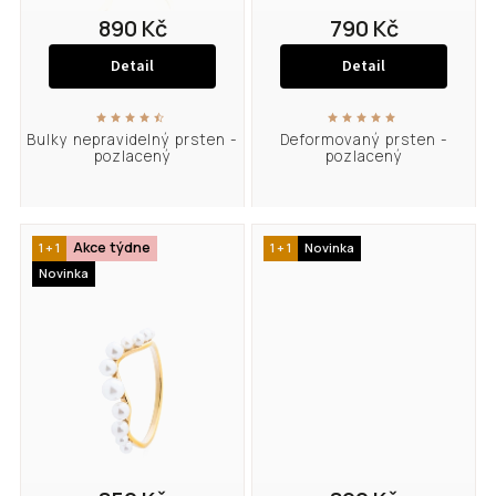
890 Kč
790 Kč
Detail
Detail
Bulky nepravidelný prsten -
Deformovaný prsten -
pozlacený
pozlacený
Akce týdne
1 + 1
1 + 1
Novinka
Novinka