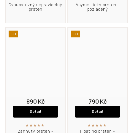
Dvoubarevný nepravidelný
Asymetrický prsten -
prsten
pozlacený
1 + 1
1 + 1
890 Kč
790 Kč
Detail
Detail
Zahnutý prsten -
Floating prsten -