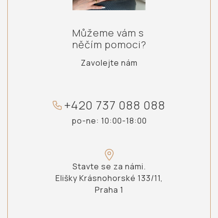
Můžeme vám s
něčím pomoci?
Zavolejte nám
+
4
2
0
7
3
7
0
8
8
0
8
8
po-ne: 10:00-18:00
Stavte se za námi.
Elišky Krásnohorské 133/11,
Praha 1