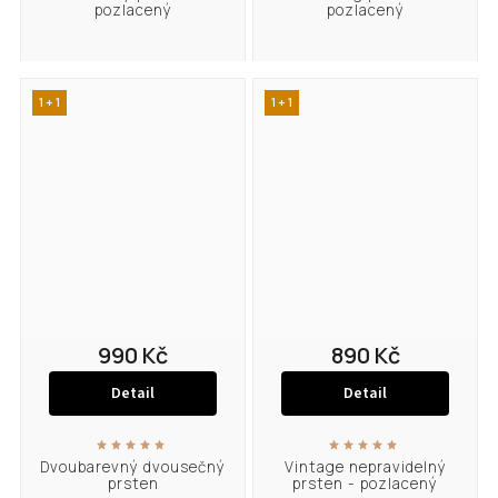
pozlacený
pozlacený
1 + 1
1 + 1
990 Kč
890 Kč
Detail
Detail
Dvoubarevný dvousečný
Vintage nepravidelný
prsten
prsten - pozlacený