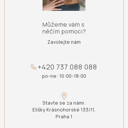
Můžeme vám s
něčím pomoci?
Zavolejte nám
+
4
2
0
7
3
7
0
8
8
0
8
8
po-ne: 10:00-18:00
Stavte se za námi.
Elišky Krásnohorské 133/11,
Praha 1