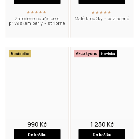
Zatočené náušnice s
Malé kroužky - pozlacené
přívěskem perly - stříbrné
Akce týdne
Bestseller
Novinka
990 Kč
1 250 Kč
Do košíku
Do košíku