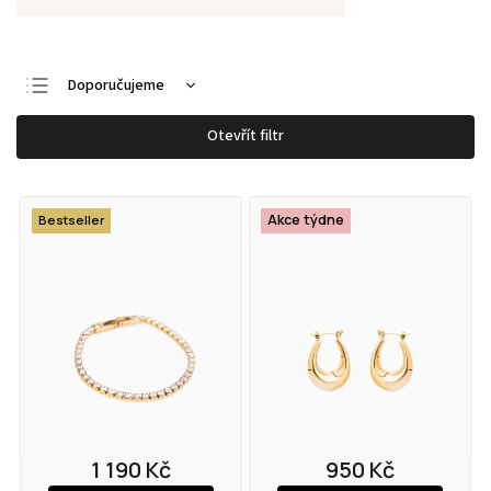
Doporučujeme
Nejlevnější
Otevřít filtr
Nejdražší
Nejprodávanější
Akce týdne
Bestseller
Abecedně
1 190 Kč
950 Kč