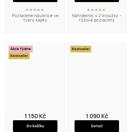
Pozlacené náušnice ve
Náhrdelník s 2 kroužky -
tvaru kapky
růžově pozlacený
Akce týdne
Bestseller
Bestseller
1 150 Kč
1 090 Kč
Do košíku
Detail