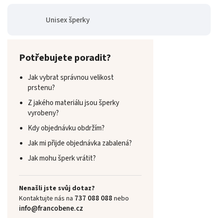
Unisex šperky
Potřebujete poradit?
Jak vybrat správnou velikost
prstenu?
Z jakého materiálu jsou šperky
vyrobeny?
Kdy objednávku obdržím?
Jak mi přijde objednávka zabalená?
Jak mohu šperk vrátit?
Nenašli jste svůj dotaz?
737 088 088
Kontaktujte nás na
nebo
info@francobene.cz