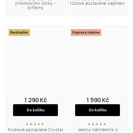
zirkonovými lístky -
růžově pozlacené zapínání
stříbrný
Bestseller
Doprava zdarma
1 290 Kč
1 590 Kč
Do košíku
Do košíku
Kruhové pozlacené Crystal
Jemný náhrdelník s