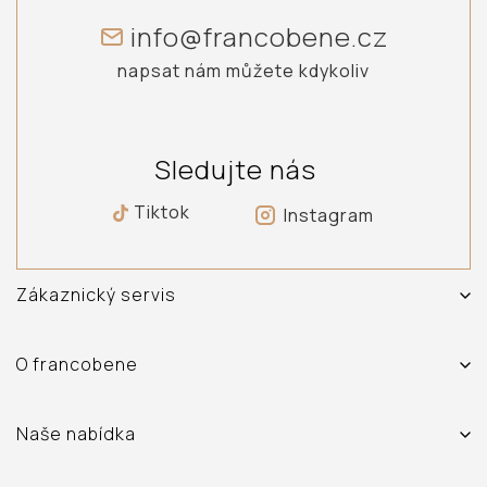
info@francobene.cz
napsat nám můžete kdykoliv
Sledujte nás
Tiktok
Instagram
Zákaznický servis
Vrácení, výměna a reklamace zboží
Doprava a platba
O francobene
Obchodní podmínky
O nás
Ochrana osobních údajů
Prodejna
Naše nabídka
Časté dotazy
Kontakt
Sety