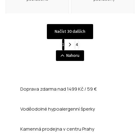
Načíst 30 dalších
1
4
Nahoru
Doprava zdarma nad
1499 Kč / 59 €
Voděodolné hypoalergenní šperky
Kamenná prodejna
v centru Prahy