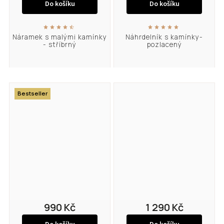
Do košíku
Do košíku
Náramek s malými kamínky
Náhrdelník s kamínky-
- stříbrný
pozlacený
Bestseller
990 Kč
1 290 Kč