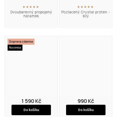
Dvoubarevný propojený
Pozlacený Crystal prsten -
náramek
bílý
Doprava zdarma
Novinka
1 590 Kč
990 Kč
Do košíku
Do košíku