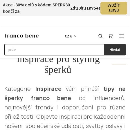
Akce -30% dolů s kódem SPERK30
VYUŽÍT
2
d
20
h
11
m
54
s
:
:
:
končí za
SLEVU
CZK
Hledat
Inspirace pro styling
šperků
Kategorie
Inspirace
vám přináší
tipy na
šperky franco bene
od influencerů,
nejnovější trendy i doporučení pro různé
příležitosti. Objevte inspiraci pro každodenní
nošení, společenské události, svatby, oslavy i