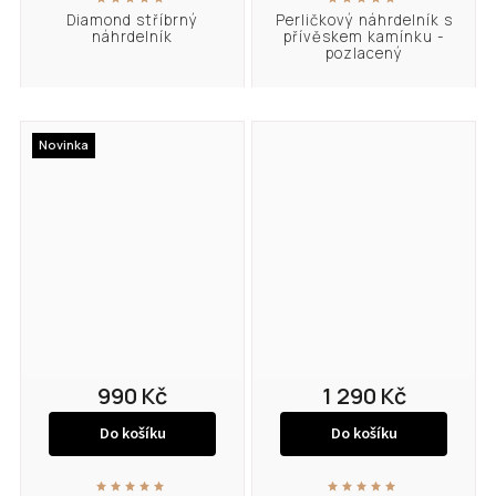
Diamond stříbrný
Perličkový náhrdelník s
náhrdelník
přívěskem kamínku -
pozlacený
Novinka
990 Kč
1 290 Kč
Do košíku
Do košíku