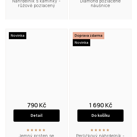
Náhrdelník s kamínky -
Diamond pozlacené
růžově pozlacený
náušnice
Novinka
Doprava zdarma
Novinka
790 Kč
1 690 Kč
Detail
Do košíku
Jemný prsten se
Perličkový náhrdelník -