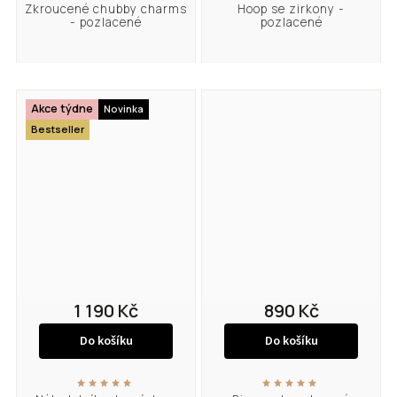
Zkroucené chubby charms
Hoop se zirkony -
- pozlacené
pozlacené
Akce týdne
Novinka
Bestseller
1 190 Kč
890 Kč
Do košíku
Do košíku