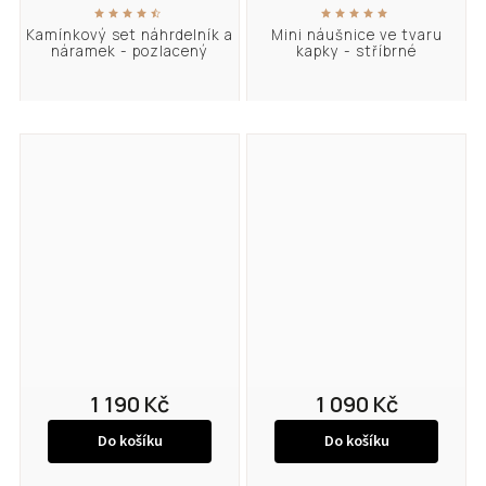
Kamínkový set náhrdelník a
Mini náušnice ve tvaru
náramek - pozlacený
kapky - stříbrné
1 190 Kč
1 090 Kč
Do košíku
Do košíku