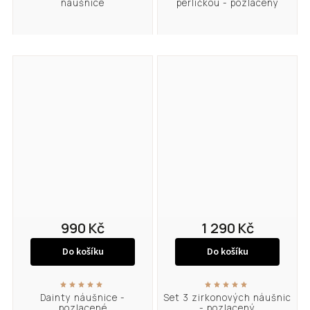
náušnice
perličkou - pozlacený
990 Kč
1 290 Kč
Do košíku
Do košíku
Dainty náušnice -
Set 3 zirkonových náušnic
pozlacené
- pozlacený