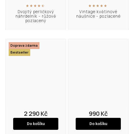
Dvojitý perličkový
Vintage květinové
náhrdelník - růžově
náušnice - pozlacené
pozlacený
Doprava zdarma
Bestseller
2 290 Kč
990 Kč
Do košíku
Do košíku