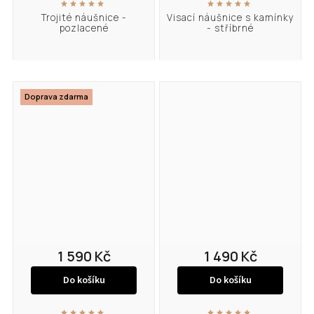
Trojité náušnice -
Visací náušnice s kamínky
pozlacené
- stříbrné
Doprava zdarma
1 590 Kč
1 490 Kč
Do košíku
Do košíku