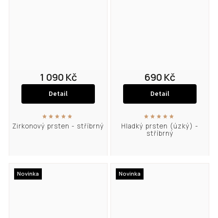
1 090 Kč
690 Kč
Detail
Detail
Zirkonový prsten - stříbrný
Hladký prsten (úzký) -
stříbrný
Novinka
Novinka