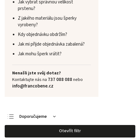
Jak vybrat správnou velikost
prstenu?
Z jakého materiálu jsou šperky
vyrobeny?
Kdy objednávku obdržím?
Jak mi přijde objednávka zabalená?
Jak mohu šperk vrátit?
Nenašli jste svůj dotaz?
737 088 088
Kontaktujte nás na
nebo
info@francobene.cz
Doporučujeme
Nejlevnější
Otevřít filtr
Nejdražší