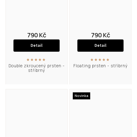
790 Kč
790 Kč
Detail
Detail
Double zkroucený prsten -
Floating prsten - stříbrný
stříbrný
Novinka