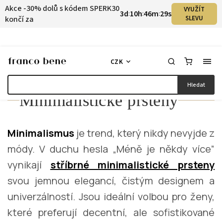
Akce -30% dolů s kódem SPERK30
VYUŽÍT
3
d
10
h
46
m
29
s
:
:
:
končí za
SLEVU
CZK
Hledat
Minimalistické prsteny
Minimalismus
je trend, který nikdy nevyjde z
módy. V duchu hesla „Méně je někdy více”
vynikají
stříbrné minimalistické prsteny
svou jemnou elegancí, čistým designem a
univerzálností. Jsou ideální volbou pro ženy,
které preferují decentní, ale sofistikované