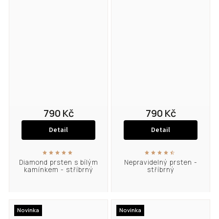
790 Kč
790 Kč
Detail
Detail
Diamond prsten s bílým
Nepravidelný prsten -
kamínkem - stříbrný
stříbrný
Novinka
Novinka