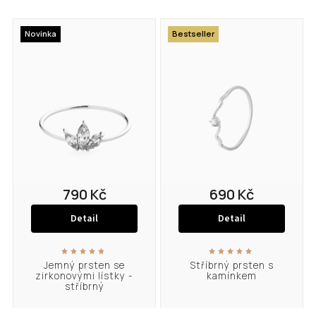
Nejprodávanější
Novinka
Bestseller
Abecedně
790 Kč
690 Kč
Detail
Detail
Jemný prsten se
Stříbrný prsten s
zirkonovými lístky -
kamínkem
stříbrný