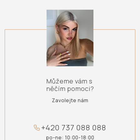
Můžeme vám s
něčím pomoci?
Zavolejte nám
+
4
2
0
7
3
7
0
8
8
0
8
8
po-ne: 10:00-18:00