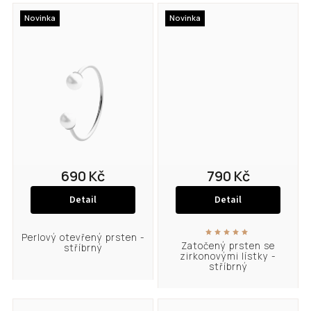
Novinka
Novinka
690 Kč
790 Kč
Detail
Detail
Perlový otevřený prsten -
Zatočený prsten se
stříbrný
zirkonovými lístky -
stříbrný