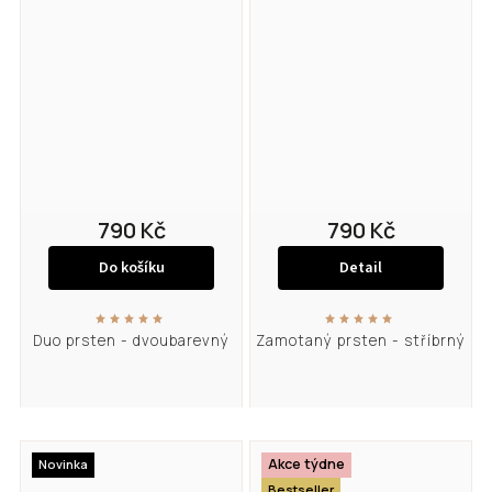
790 Kč
790 Kč
Do košíku
Detail
Duo prsten - dvoubarevný
Zamotaný prsten - stříbrný
Akce týdne
Novinka
Bestseller