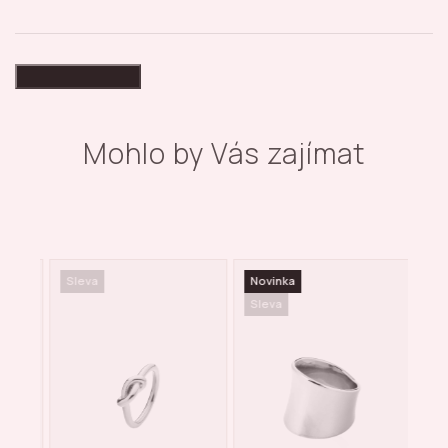
High-contrast mode
Mohlo by Vás zajímat
Sleva
Novinka
Sle
Sleva