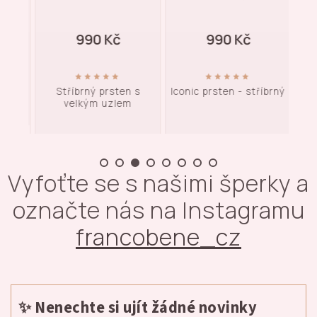
990 Kč
990 Kč
brný
Stříbrný prsten s
Iconic prsten - stříbrný
velkým uzlem
Vyfoťte se s našimi šperky a
označte nás na Instagramu
francobene_cz
✨ Nenechte si ujít žádné novinky