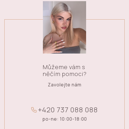
Můžeme vám s
něčím pomoci?
Zavolejte nám
+
4
2
0
7
3
7
0
8
8
0
8
8
po-ne: 10:00-18:00