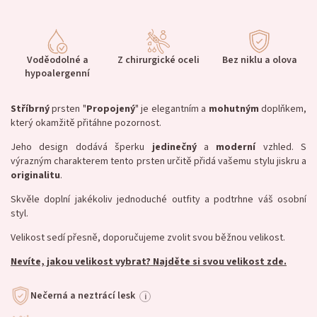
Voděodolné a
Z chirurgické oceli
Bez niklu a olova
hypoalergenní
Stříbrný
prsten "
Propojený
" je elegantním a
mohutným
doplňkem,
který okamžitě přitáhne pozornost.
Jeho design dodává šperku
jedinečný
a
moderní
vzhled. S
výrazným charakterem tento prsten určitě přidá vašemu stylu jiskru a
originalitu
.
Skvěle doplní jakékoliv jednoduché outfity a podtrhne váš osobní
styl.
Velikost sedí přesně, doporučujeme zvolit svou běžnou velikost.
Nevíte, jakou velikost vybrat? Najděte si svou velikost zde.
Nečerná a neztrácí lesk
i