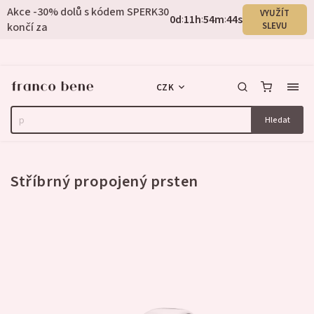
Akce -30% dolů s kódem SPERK30
VYUŽÍT
0
d
11
h
54
m
43
s
:
:
:
končí za
SLEVU
CZK
Hledat
3 hodnocení
Stříbrný propojený prsten