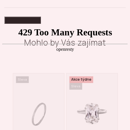
High-contrast mode
Mohlo by Vás zajímat
Akce týdne
Sleva
Nov
Sleva
Sle