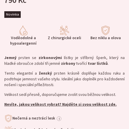
790 Kč
Novinka
Voděodolné a
Z chirurgické oceli
Bez niklu a olova
hypoalergenní
Jemný
prsten se
zirkonovými
lístky je stříbrný šperk, který na
hladké obroučce zdobí tři jemné
zirkony
tvořící
tvar
lístků
.
Tento elegantní a
ženský
prsten krásně doplňuje každou ruku a
podtrhuje jemnost vašeho stylu. Ideální jako doplněk pro každodenní
nošení i speciální příležitosti.
Velikost sedí přesně, doporučujeme zvolit svou běžnou velikost.
Nevíte, jakou velikost vybrat? Najděte si svou velikost zde.
Nečerná a neztrácí lesk
i