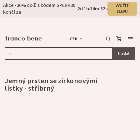
Akce -30% dolů s kódem SPERK30
VYUŽÍT
2
d
1
h
14
m
32
s
:
:
:
končí za
SLEVU
CZK
Hledat
1 hodnocení
Jemný prsten se zirkonovými
lístky - stříbrný