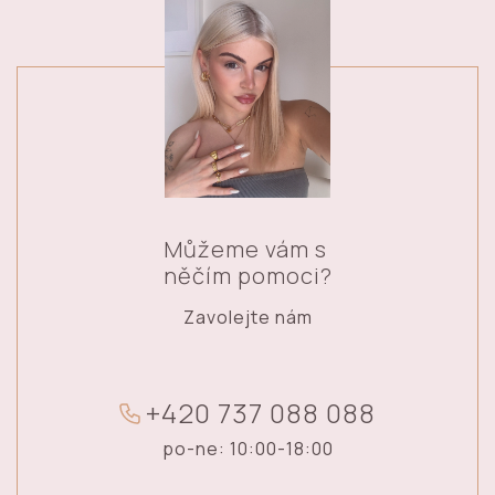
Můžeme vám s
něčím pomoci?
Zavolejte nám
+
4
2
0
7
3
7
0
8
8
0
8
8
po-ne: 10:00-18:00