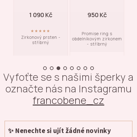
1 090 Kč
950 Kč
Promise ring s
 s
Zirkonový prsten -
Mi
obdelníkovým zirkonem
stříbrný
- stříbrný
Vyfoťte se s našimi šperky a
označte nás na Instagramu
francobene_cz
✨ Nenechte si ujít žádné novinky