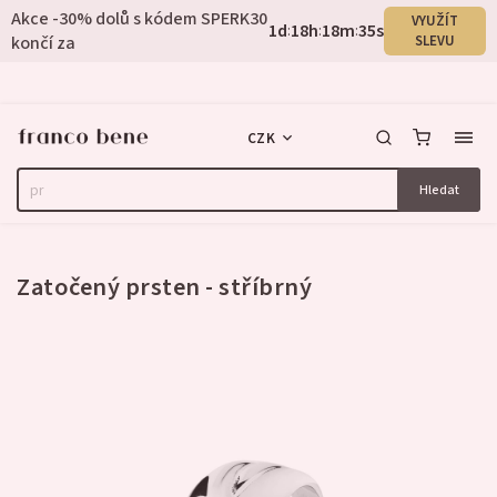
Akce -30% dolů s kódem SPERK30
VYUŽÍT
1
d
18
h
18
m
34
s
:
:
:
končí za
SLEVU
CZK
Hledat
3 hodnocení
Zatočený prsten - stříbrný