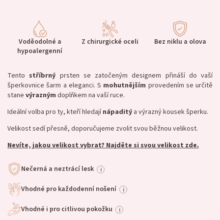
Voděodolné a
Z chirurgické oceli
Bez niklu a olova
hypoalergenní
Tento
stříbrný
prsten se zatočeným designem přináší do vaší
šperkovnice šarm a eleganci. S
mohutnějším
provedením se určitě
stane
výrazným
doplňkem na vaší ruce.
Ideální volba pro ty, kteří hledají
nápaditý
a výrazný kousek šperku.
Velikost sedí přesně, doporučujeme zvolit svou běžnou velikost.
Nevíte, jakou velikost vybrat? Najděte si svou velikost zde.
Nečerná a neztrácí lesk
i
Vhodné pro každodenní nošení
i
Vhodné i pro citlivou pokožku
i