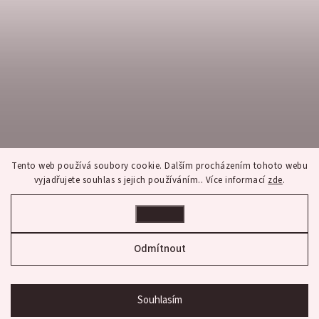
Tento web používá soubory cookie. Dalším procházením tohoto webu
vyjadřujete souhlas s jejich používáním.. Více informací
zde
.
Nastavení
Sledovat na Instagramu
Odmítnout
Copyright 2026
franco bene
. Všechna práva vyhrazena.
Upravit nastavení cookies
Souhlasím
Shoptet
bon