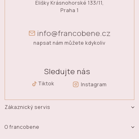
Elišky Krásnohorské 133/11,
Praha 1
info@francobene.cz
napsat nám můžete kdykoliv
Sledujte nás
Tiktok
Instagram
Zákaznický servis
Vrácení, výměna a reklamace zboží
Doprava a platba
O francobene
Obchodní podmínky
O nás