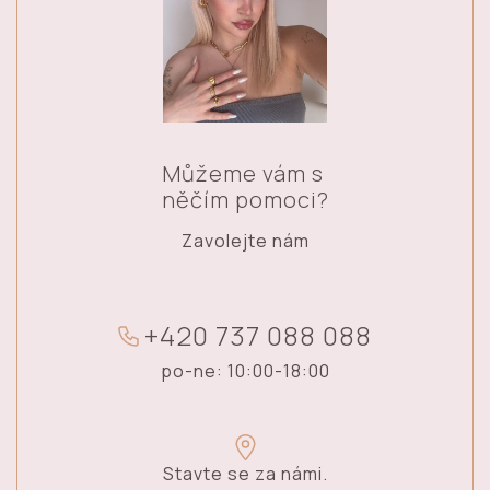
Můžeme vám s
něčím pomoci?
Zavolejte nám
+
4
2
0
7
3
7
0
8
8
0
8
8
po-ne: 10:00-18:00
Stavte se za námi.