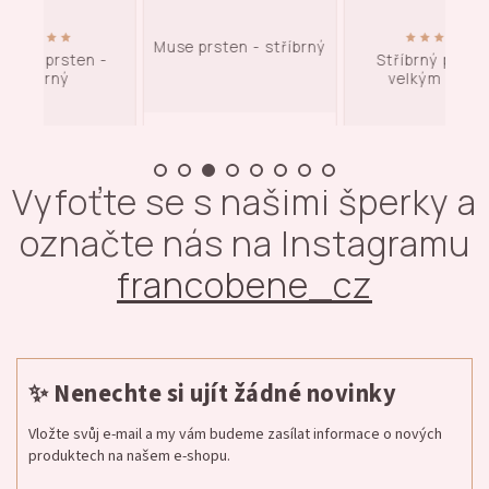
Muse prsten - stříbrný
 -
Stříbrný prsten s
Twi
velkým uzlem
Vyfoťte se s našimi šperky a
označte nás na Instagramu
francobene_cz
✨ Nenechte si ujít žádné novinky
Vložte svůj e-mail a my vám budeme zasílat informace o nových
produktech na našem e-shopu.