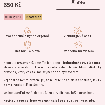
650 Kč
Hlídat
Akce týdne
Bestseller
Voděodolné a hypoalergenní
Z chirurgické oceli
Bez niklu a olova
Pozlaceno 18k zlatem
K tomuto prstenu můžeme říct jen jedno =
jednoduchost, elegance
,
klasika a kousek po kterém budete sahat denně.
Minimalistický
prstýnek, který Vás zaujme svým
nápaditým
tvarem.
Nejlepší na tomto prstenu je, že můžete nosit jak
jednoduše
, tak i v
kombinaci
s dalšími
šperky
.
Velikost sedí přesně, doporučujeme zvolit svou běžnou velikost.
Nevíte, jakou velikost vybrat? Najděte si svou velikost zde.