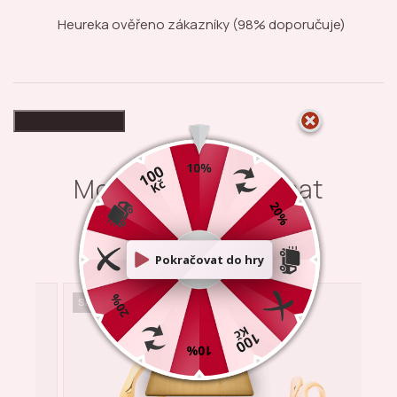
Heureka ověřeno zákazníky
(98% doporučuje)
High-contrast mode
Mohlo by Vás zajímat
Ak
Sleva
Sleva
Sle