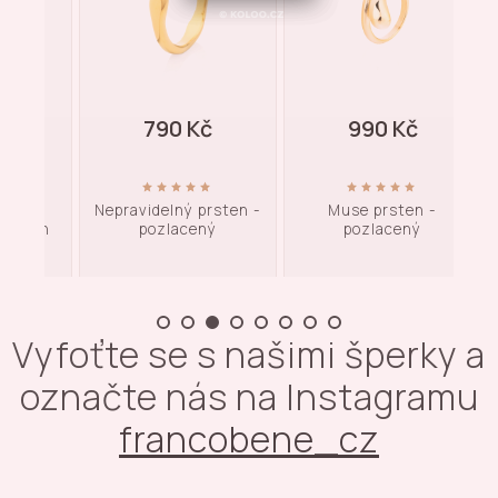
790 Kč
990 Kč
Nepravidelný prsten -
Muse prsten -
ten
pozlacený
pozlacený
kam
Vyfoťte se s našimi šperky a
označte nás na Instagramu
francobene_cz