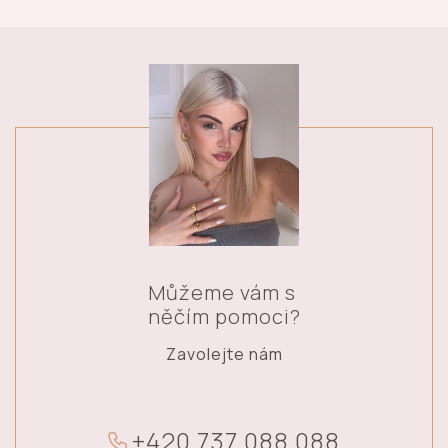
Můžeme vám s
něčím pomoci?
Zavolejte nám
+
4
2
0
7
3
7
0
8
8
0
8
8