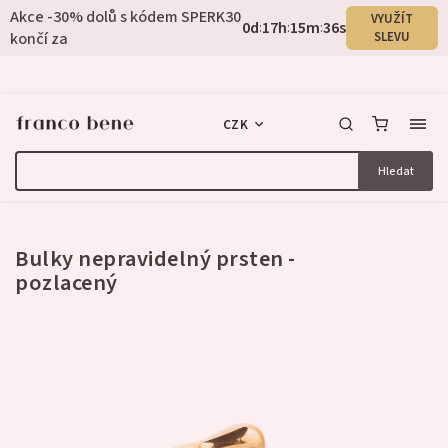
Akce -30% dolů s kódem SPERK30
VYUŽÍT
0
d
17
h
15
m
35
s
:
:
:
končí za
SLEVU
CZK
Hledat
3 hodnocení
Bulky nepravidelný prsten -
pozlacený