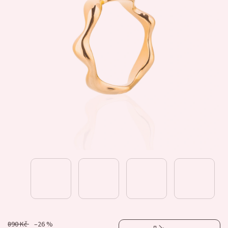
890 Kč
–26 %