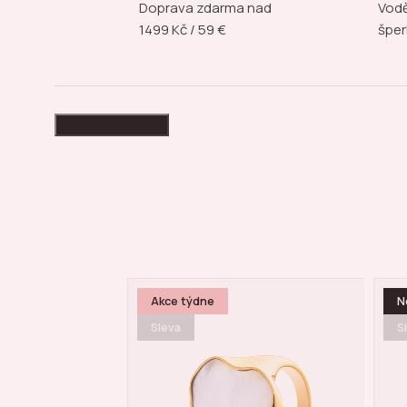
Doprava zdarma nad
Vodě
1499 Kč / 59 €
šper
High-contrast mode
Novinka
N
Sleva
S