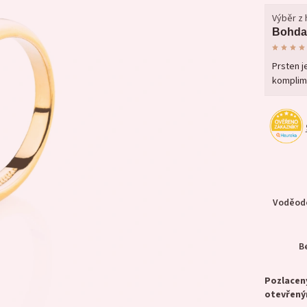
Výběr z
Bohda
Prsten j
komplim
Voděodo
B
Pozlacen
otevřen