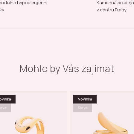
odolné hypoalergenní
Kamenná prodej
ky
v centru Prahy
Mohlo by Vás zajímat
ovinka
Sleva
leva