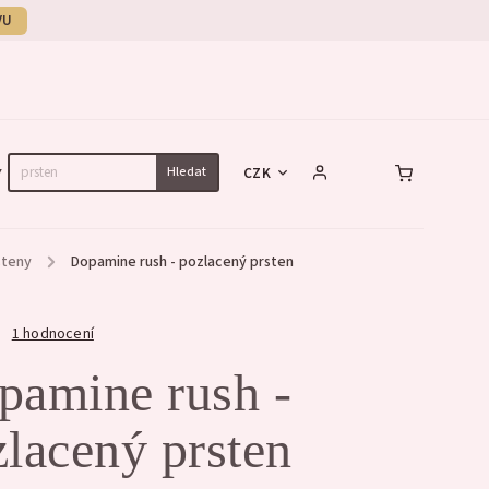
VU
Hledat
CZK
Y
NÁHRDELNÍKY
NÁRAMKY
SET
steny
/
Dopamine rush - pozlacený prsten
1 hodnocení
pamine rush -
lacený prsten