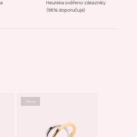
na
Heureka ověřeno zákazníky
(98% doporučuje)
Sleva
Akce týdne
Sleva