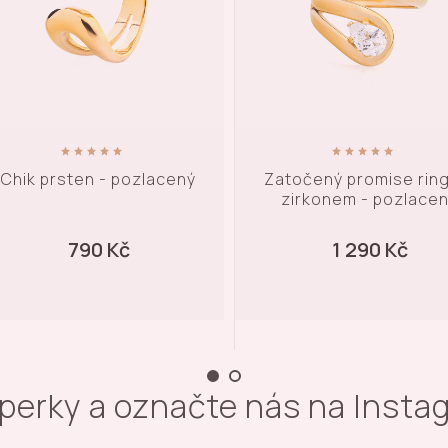
Zatočený promise ring se
Dvoubarevný dvouse
zirkonem - pozlacený
prsten
1 290 Kč
990 Kč
šperky a označte nás na Inst