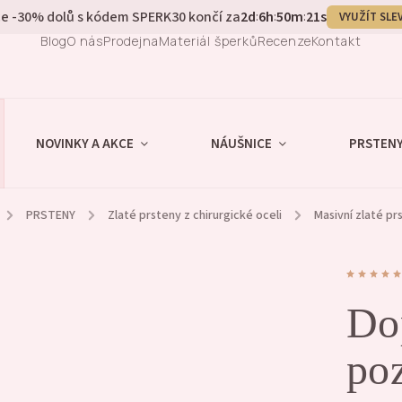
e -30% dolů s kódem SPERK30 končí za
2
d
6
h
50
m
20
s
:
:
:
VYUŽÍT SLE
Blog
O nás
Prodejna
Materiál šperků
Recenze
Kontakt
NOVINKY A AKCE
NÁUŠNICE
PRSTEN
/
PRSTENY
/
Zlaté prsteny z chirurgické oceli
/
Masivní zlaté pr
Do
poz