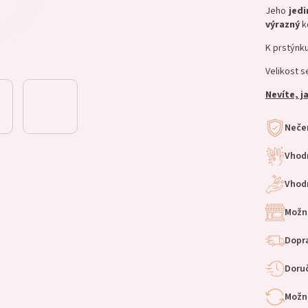
Jeho
jed
výrazný
ko
K prstýnk
Velikost s
Nevíte, j
Nečer
Vhod
Vhodn
Možn
Dopra
Doruč
Možno