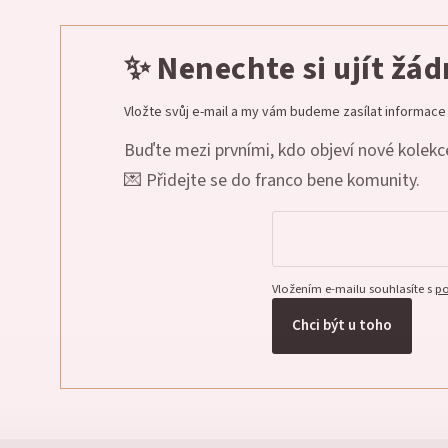
✨ Nenechte si ujít žá
Vložte svůj e-mail a my vám budeme zasílat informac
Buďte mezi prvními, kdo objeví nové kolekce
💌 Přidejte se do franco bene komunity.
Vložením e-mailu souhlasíte s
po
Chci být u toho