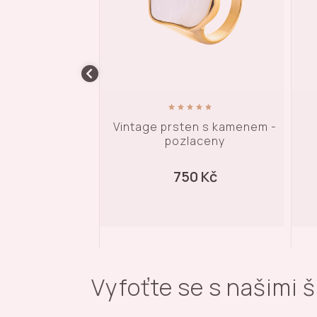
en s kamenem -
Chik prsten - pozlacený
aceny
0 Kč
790 Kč
Vyfoťte se s našimi 