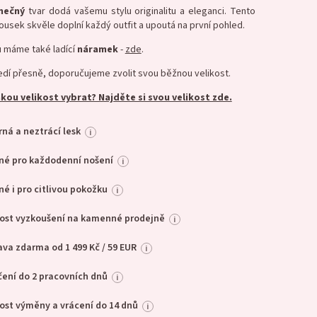
inečný
tvar dodá vašemu stylu originalitu a eleganci. Tento
usek skvěle doplní každý outfit a upoutá na první pohled.
u máme také ladící
náramek
-
zde
.
edí přesně, doporučujeme zvolit svou běžnou velikost.
akou velikost vybrat? Najděte si svou velikost zde.
ná a neztrácí lesk
i
né pro každodenní nošení
i
é i pro citlivou pokožku
i
ost vyzkoušení na kamenné prodejně
i
va zdarma od 1 499 Kč / 59 EUR
i
ení do 2 pracovních dnů
i
st výměny a vrácení do 14 dnů
i