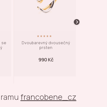
čný
Asymetrický prsten -
Dvousečný pr
pozlacený
890 Kč
5
agramu
francobene_cz