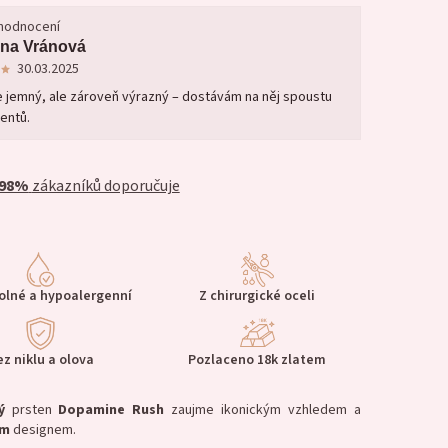
 hodnocení
na Vránová
30.03.2025
e jemný, ale zároveň výrazný – dostávám na něj spoustu
entů.
98%
zákazníků doporučuje
lné a hypoalergenní
Z chirurgické oceli
ez niklu a olova
Pozlaceno 18k zlatem
ý
prsten
Dopamine Rush
zaujme ikonickým vzhledem a
ým
designem.