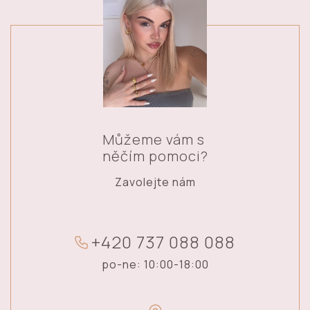
Můžeme vám s
něčím pomoci?
Zavolejte nám
+
4
2
0
7
3
7
0
8
8
0
8
8
po-ne: 10:00-18:00