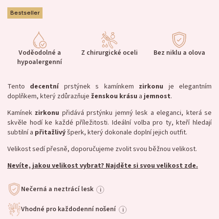
Bestseller
Voděodolné a
Z chirurgické oceli
Bez niklu a olova
hypoalergenní
Tento
decentní
prstýnek s kamínkem
zirkonu
je elegantním
doplňkem, který zdůrazňuje
ženskou
krásu
a
jemnost
.
Kamínek
zirkonu
přidává prstýnku jemný lesk a eleganci, která se
skvěle hodí ke každé příležitosti. Ideální volba pro ty, kteří hledají
subtilní a
přitažlivý
šperk, který dokonale doplní jejich outfit.
Velikost sedí přesně, doporučujeme zvolit svou běžnou velikost.
Nevíte, jakou velikost vybrat? Najděte si svou velikost zde.
Nečerná a neztrácí lesk
i
Vhodné pro každodenní nošení
i