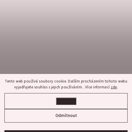
Tento web používá soubory cookie. Dalším procházením tohoto webu
vyjadřujete souhlas s jejich používáním.. Více informací
zde
.
Nastavení
Sledovat na Instagramu
Odmítnout
Copyright 2026
franco bene
. Všechna práva vyhrazena.