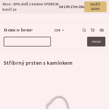
Akce -30% dolů s kódem SPERK30
VYUŽÍT
3
d
13
h
27
m
25
s
:
:
:
končí za
SLEVU
CZK
Hledat
2 hodnocení
Stříbrný prsten s kamínkem