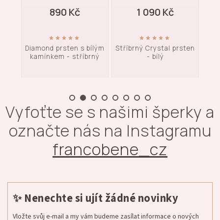
890 Kč
1 090 Kč
ílým
Diamond prsten s bílým
Stříbrný Crystal prsten
Stří
rný
kamínkem - stříbrný
- bílý
Vyfoťte se s našimi šperky a
označte nás na Instagramu
francobene_cz
✨ Nenechte si ujít žádné novinky
Vložte svůj e-mail a my vám budeme zasílat informace o nových