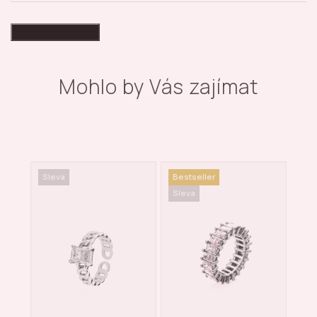
High-contrast mode
Mohlo by Vás zajímat
Sleva
Bestseller
Sle
Sleva