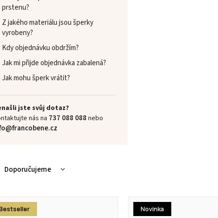
prstenu?
Z jakého materiálu jsou šperky
vyrobeny?
Kdy objednávku obdržím?
Jak mi přijde objednávka zabalená?
Jak mohu šperk vrátit?
našli jste svůj dotaz?
737 088 088
ntaktujte nás na
nebo
nfo@francobene.cz
Doporučujeme
Nejlevnější
Nejdražší
Bestseller
Novinka
Nejprodávanější