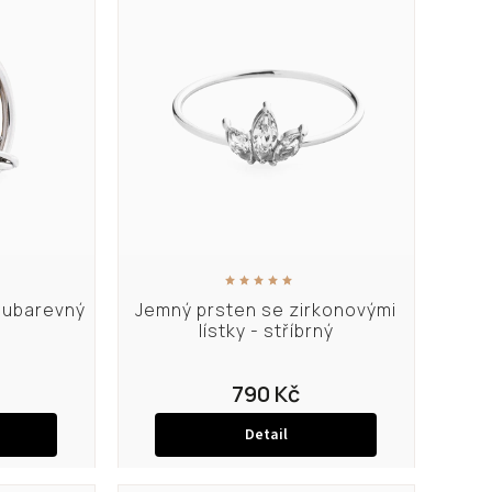
oubarevný
Jemný prsten se zirkonovými
lístky - stříbrný
790 Kč
Detail