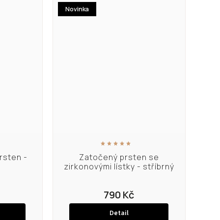
Novinka
rsten -
Zatočený prsten se
zirkonovými lístky - stříbrný
790 Kč
Detail