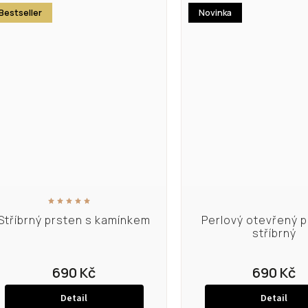
Bestseller
Novinka
Stříbrný prsten s kamínkem
Perlový otevřený p
stříbrný
690 Kč
690 Kč
Detail
Detail