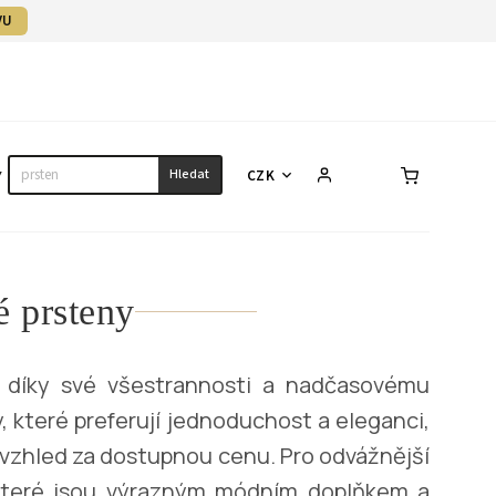
VU
Hledat
CZK
Y
NÁHRDELNÍKY
NÁRAMKY
SET
é prsteny
y díky své všestrannosti a nadčasovému
, které preferují jednoduchost a eleganci,
 vzhled za dostupnou cenu. Pro odvážnější
které jsou výrazným módním doplňkem a