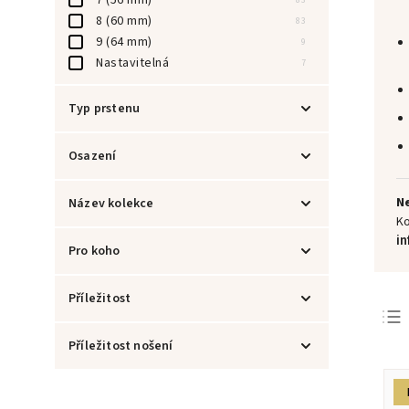
8 (60 mm)
83
9 (64 mm)
9
Nastavitelná
7
Typ prstenu
Promise rings
10
Osazení
Užší
38
Masivní
45
Se zirkony
21
Ne
Název kolekce
Řetězový
2
S perlami
6
Ko
Nastavitelný
0
i
Crystal
4
Pro koho
Otevřený
15
Diamond
1
Vintage
5
Dámský
82
Příležitost
Unisex
20
Pro maminku
27
Narozeniny
3
Příležitost nošení
Pro partnerku
26
Svátek
2
Pro partnera
18
Výročí
1
Na svatbu
1
Pro kamarádku
41
Svatba
6
Na ples
3