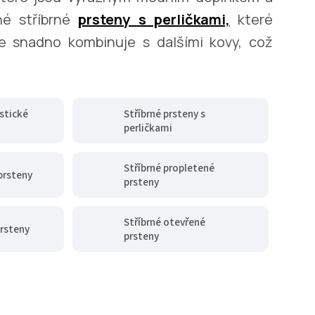
né stříbrné
prsteny s perličkami,
které
se snadno kombinuje s dalšími kovy, což
stické
Stříbrné prsteny s
perličkami
Stříbrné propletené
prsteny
prsteny
Stříbrné otevřené
prsteny
prsteny