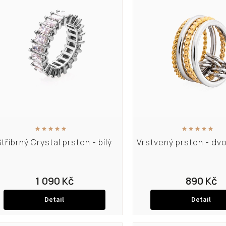
Abecedně
Stříbrný Crystal prsten - bílý
Vrstvený prsten - dv
1 090 Kč
890 Kč
Detail
Detail