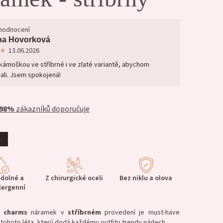
 hodnocení
na Hovorková
13.06.2026
ámoškou ve stříbrné i ve zlaté variantě, abychom
li. Jsem spokojená!
98%
zákazníků doporučuje
a
dolné a
Z chirurgické oceli
Bez niklu a olova
lergenní
ý charms
náramek v
stříbrném
provedení je must-have
tohoto léta, který dodá každému outfitu trendy nádech.