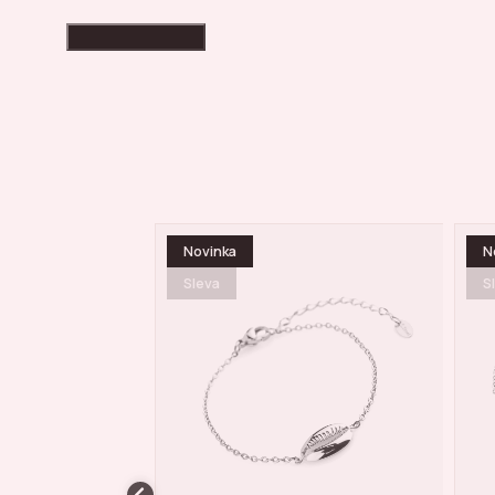
High-contrast mode
Novinka
S
Sleva