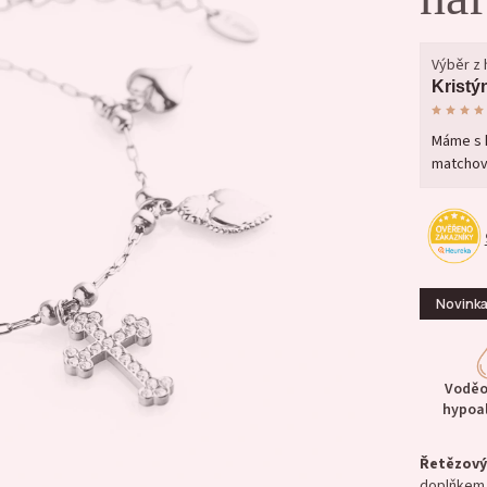
Výběr z
Kristý
Máme s k
matchova
Novink
Voděo
hypoa
Řetězov
doplňkem 