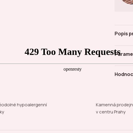
Popis p
Parame
Hodnoc
odolné hypoalergenní
Kamenná prodej
ky
v centru Prahy