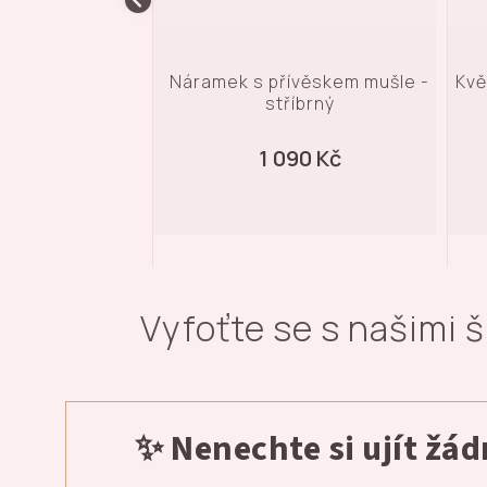
ívěskem mušle -
Květinový náramek se zirkony -
íbrný
stříbrný
90 Kč
1 090 Kč
Vyfoťte se s našimi 
✨ Nenechte si ujít žá