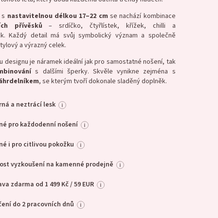
 s
nastavitelnou délkou 17–22 cm
se nachází kombinace
ích
přívěsků
– srdíčko, čtyřlístek, křížek, chilli a
ek. Každý detail má svůj symbolický význam a společně
stylový a výrazný celek.
 designu je náramek ideální jak pro samostatné nošení, tak
mbinování
s dalšími šperky. Skvěle vynikne zejména s
áhrdelníkem
, se kterým tvoří dokonale sladěný doplněk.
ná a neztrácí lesk
i
né pro každodenní nošení
i
é i pro citlivou pokožku
i
ost vyzkoušení na kamenné prodejně
i
va zdarma od 1 499 Kč / 59 EUR
i
ení do 2 pracovních dnů
i