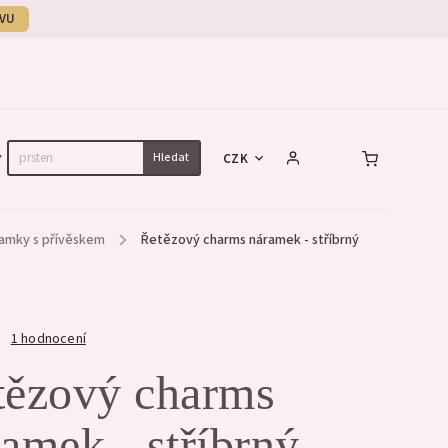
EVU
Hledat
CZK
Y
NÁHRDELNÍKY
NÁRAMKY
SET
ramky s přívěskem
/
Řetězový charms náramek - stříbrný
1 hodnocení
tězový charms
amek - stříbrný