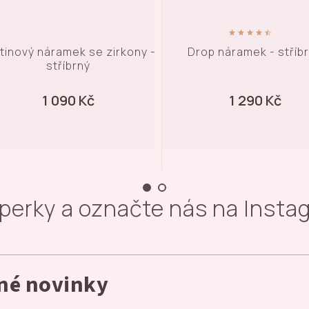
Drop náramek - stříbrný
Kuličkový náramek s pří
motýlka - stříbrný
1 290 Kč
1 290 Kč
šperky a označte nás na Inst
dné novinky