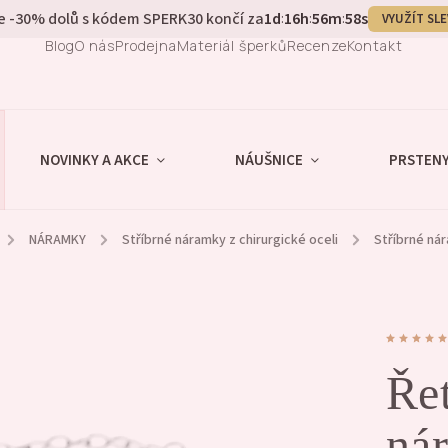
e -30% dolů s kódem SPERK30 končí za
1
d
16
h
56
m
57
s
:
:
:
VYUŽÍT SL
Blog
O nás
Prodejna
Materiál šperků
Recenze
Kontakt
NOVINKY A AKCE
NÁUŠNICE
PRSTEN
/
NÁRAMKY
/
Stříbrné náramky z chirurgické oceli
/
Stříbrné ná
Ře
nár