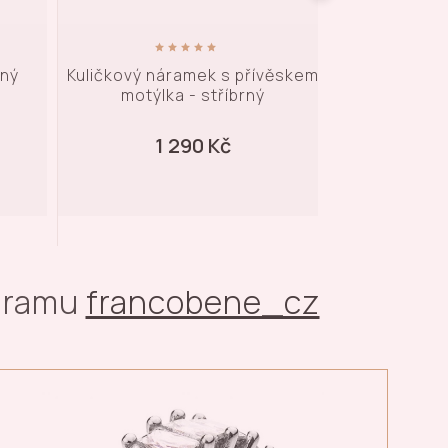
věskem
Vintage náramek s přívěskem -
Jemný nára
stříbrný
měsíce
1 090 Kč
1 
agramu
francobene_cz