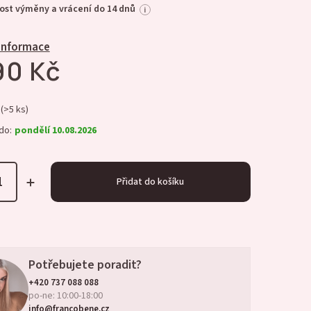
st výměny a vrácení do 14 dnů
i
 informace
90 Kč
(>5 ks)
do:
pondělí 10.08.2026
Přidat do košíku
Potřebujete poradit?
+420 737 088 088
po-ne: 10:00-18:00
info@francobene.cz