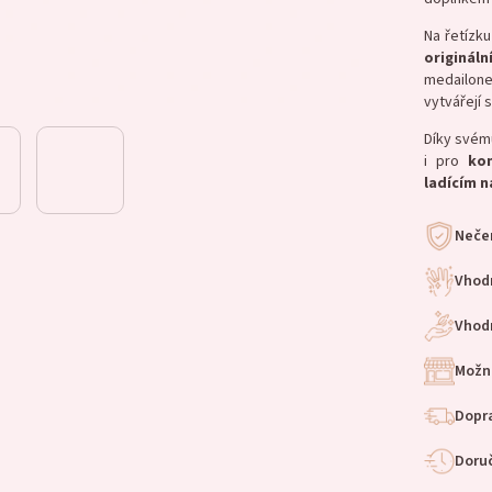
Na řetízku
origináln
medailon
vytvářejí 
Díky svému
i pro
ko
ladícím
n
Nečer
Vhod
Vhodn
Možn
Dopra
Doruč