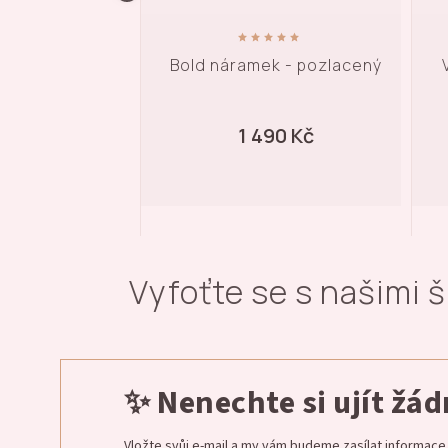
Bold náramek - pozlacený
Vintage bangle nára
pozlacený
1 490 Kč
1 490 Kč
Vyfoťte se s našimi 
✨ Nenechte si ujít žá
Vložte svůj e-mail a my vám budeme zasílat informac