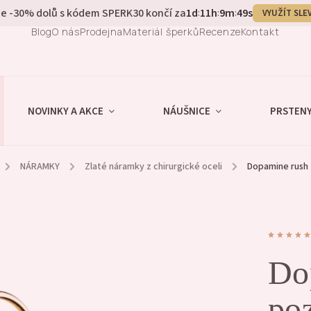
e -30% dolů s kódem SPERK30 končí za
1
d
11
h
9
m
48
s
:
:
:
VYUŽÍT SLE
Blog
O nás
Prodejna
Materiál šperků
Recenze
Kontakt
NOVINKY A AKCE
NÁUŠNICE
PRSTEN
/
NÁRAMKY
/
Zlaté náramky z chirurgické oceli
/
Dopamine rush 
Do
po