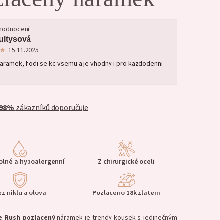
 hodnocení
ultysová
15.11.2025
aramek, hodi se ke vsemu a je vhodny i pro kazdodenni
98%
zákazníků doporučuje
lné a hypoalergenní
Z chirurgické oceli
ez niklu a olova
Pozlaceno 18k zlatem
e Rush
pozlacený
náramek je trendy kousek s jedinečným