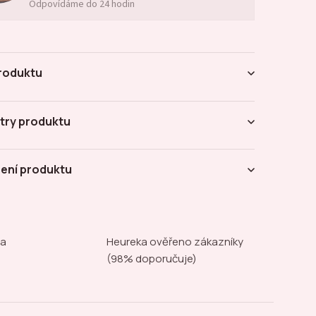
Odpovídáme do 24 hodin
roduktu
try produktu
ení produktu
na
Heureka ověřeno zákazníky
(98% doporučuje)