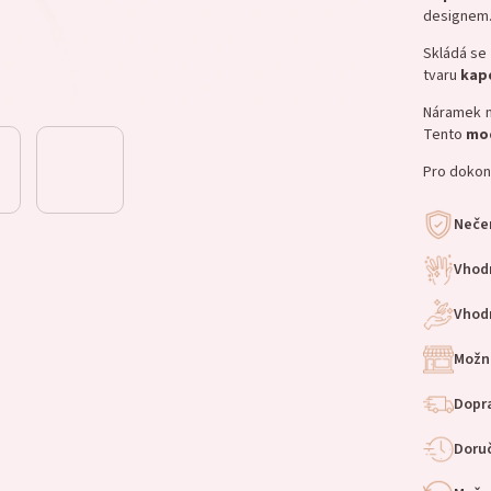
designem
Skládá se
tvaru
kap
Náramek
Tento
mo
Pro dokon
Nečer
Vhod
Vhodn
Možn
Dopra
Doruč