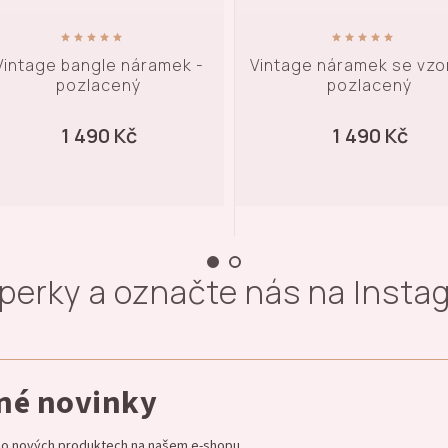
mek -
Vintage náramek se vzorem -
Dune nára
pozlacený
1 490 Kč
šperky a označte nás na Inst
dné novinky
e o nových produktech na našem e-shopu.