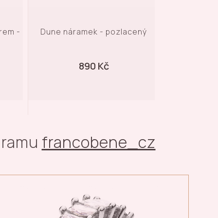
mek - pozlacený
Náramek s popraskaným
vzorem - pozlacený
890 Kč
1 190 Kč
agramu
francobene_cz