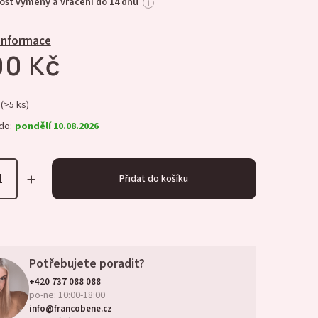
st výměny a vrácení do 14 dnů
i
 informace
90 Kč
(>5 ks)
do:
pondělí 10.08.2026
Přidat do košíku
Potřebujete poradit?
+420 737 088 088
po-ne: 10:00-18:00
info@francobene.cz