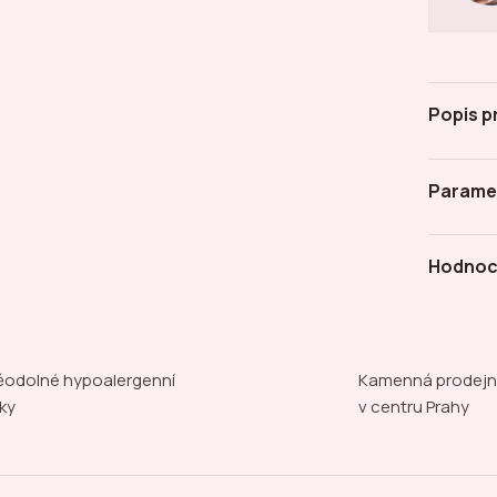
Popis p
Parame
Hodnoc
odolné hypoalergenní
Kamenná prodej
ky
v centru Prahy