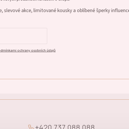
, slevové akce, limitované kousky a oblíbené šperky influenc
dmínkami ochrany osobních údajů
+
4
2
0
7
3
7
0
8
8
0
8
8