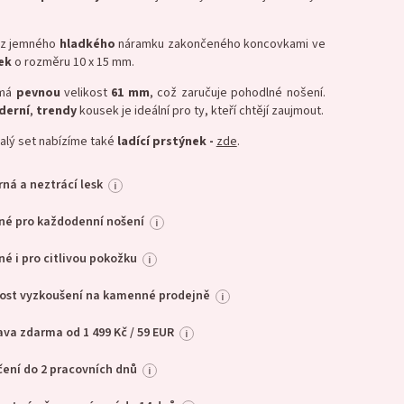
.
 z jemného
hladkého
náramku zakončeného koncovkami ve
ek
o rozměru 10 x 15 mm.
 má
pevnou
velikost
61 mm
, což zaručuje pohodlné nošení.
derní
,
trendy
kousek je ideální pro ty, kteří chtějí zaujmout.
alý set nabízíme také
ladící prstýnek -
zde
.
ná a neztrácí lesk
i
né pro každodenní nošení
i
é i pro citlivou pokožku
i
ost vyzkoušení na kamenné prodejně
i
va zdarma od 1 499 Kč / 59 EUR
i
ení do 2 pracovních dnů
i