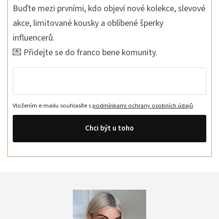
Buďte mezi prvními, kdo objeví nové kolekce, slevové
akce, limitované kousky a oblíbené šperky
influencerů.
💌 Přidejte se do franco bene komunity.
Vložením e-mailu souhlasíte s
podmínkami ochrany osobních údajů
Chci být u toho