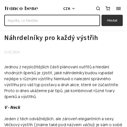
CZK
Hledat
Náhrdelníky pro každý výstřih
21.02.2024
Jednou z nejsložitějších částí plánovaní outfitů a hledání
vhodných šperků je zjistit, jaké náhrdelníky budou vypadat
nejlépe s různými výstřihy. Nemluvě o nalezení správného
výstřihu pro váš typ postavy a druh akce, které se zúčastníte.
Proto si dnes ukážeme pár tipů, jak kombinovat různé tvary
šperků a výstřihů.
V - Neck
Jeden z těch odvážnějších, ale zároveň elegantních a sexy.
Véčkový výstřih (známe také pod názvem
véčko
) je sám o sobě