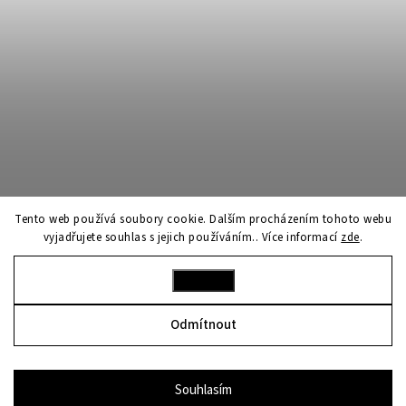
Tento web používá soubory cookie. Dalším procházením tohoto webu
vyjadřujete souhlas s jejich používáním.. Více informací
zde
.
Nastavení
Sledovat na Instagramu
Odmítnout
Copyright 2026
franco bene
. Všechna práva vyhrazena.
Upravit nastavení cookies
Souhlasím
Shoptet