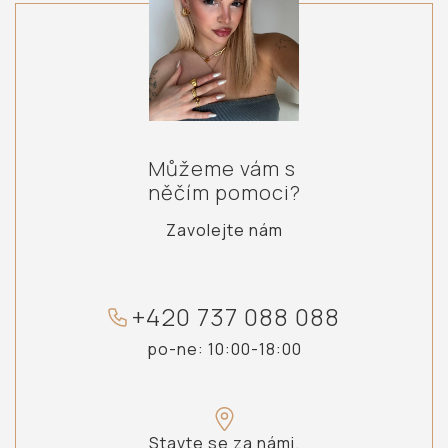
Můžeme vám s
něčím pomoci?
Zavolejte nám
+
4
2
0
7
3
7
0
8
8
0
8
8
po-ne: 10:00-18:00
Stavte se za námi.