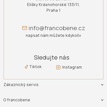
Elišky Krásnohorské 133/11,
Praha 1
info@francobene.cz
napsat nám můžete kdykoliv
Sledujte nás
Tiktok
Instagram
Zákaznický servis
Vrácení, výměna a reklamace zboží
Doprava a platba
O francobene
Obchodní podmínky