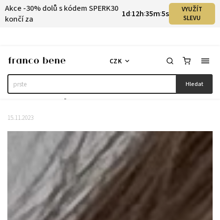
Akce -30% dolů s kódem SPERK30
VYUŽÍT
1
d
12
h
35
m
4
s
:
:
:
končí za
SLEVU
CZK
Hledat
Kolekce Crystal
15.11.2023