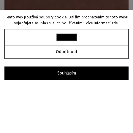
Tento web používá soubory cookie. Dalším procházením tohoto webu
vyjadřujete souhlas s jejich používáním.. Více informací
zde
.
Nastavení
Odmítnout
Souhlasím
bon
PRŮVODCE NÁKUPEM
Kolekce Crystal