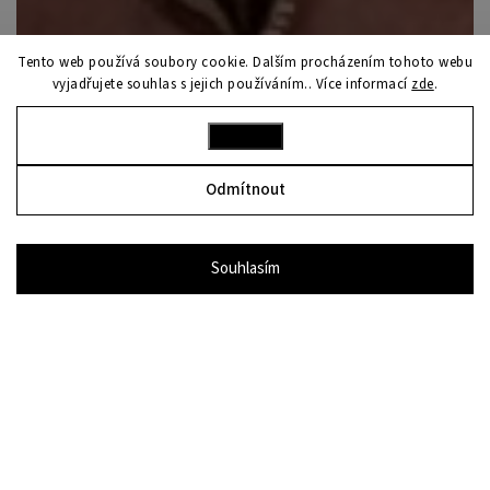
Tento web používá soubory cookie. Dalším procházením tohoto webu
vyjadřujete souhlas s jejich používáním.. Více informací
zde
.
Nastavení
Odmítnout
Souhlasím
bon
PRŮVODCE NÁKUPEM
Ideální dárek pro
každou ženu alias