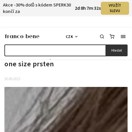
Akce -30% dolů s kódem SPERK30
VYUŽÍT
2
d
8
h
7
m
31
s
:
:
:
končí za
SLEVU
CZK
Hledat
Ideální dárek pro každou ženu alias
one size prsten
30.08.2023