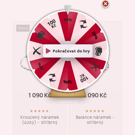
Sleva
Sleva
Sle
1 090 Kč
1 090 Kč
 -
Kroucený náramek
Balance náramek -
Za
(úzký) - stříbrný
stříbrný