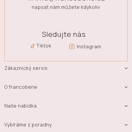
napsat nám můžete kdykoliv
Sledujte nás
Tiktok
Instagram
Zákaznický servis
Vrácení, výměna a reklamace zboží
Doprava a platba
O francobene
Obchodní podmínky
O nás
Ochrana osobních údajů
Prodejna
Naše nabídka
Časté dotazy
Kontakt
Sety
Vydělávejte s námi - Affiliate systém
Materiál šperků
Prsteny
Vybíráme z poradny
Blog