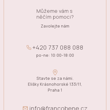
Můžeme vám s
něčím pomoci?
Zavolejte nám
+
4
2
0
7
3
7
0
8
8
0
8
8
po-ne: 10:00-18:00
Stavte se za námi.
Elišky Krásnohorské 133/11,
Praha 1
info@francobene.cz