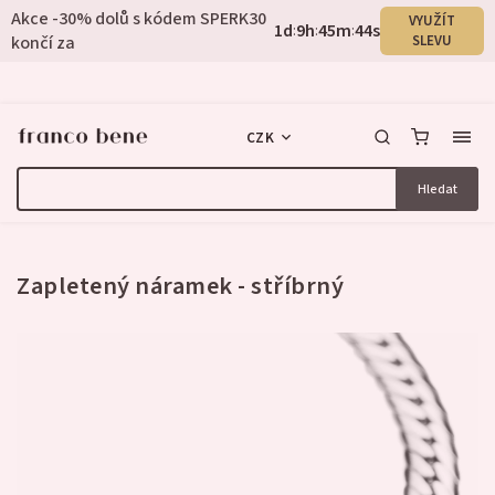
Akce -30% dolů s kódem SPERK30
VYUŽÍT
1
d
9
h
45
m
44
s
:
:
:
končí za
SLEVU
CZK
Hledat
Neohodnoceno
Zapletený náramek - stříbrný