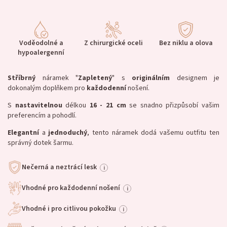
Voděodolné a
Z chirurgické oceli
Bez niklu a olova
hypoalergenní
Stříbrný
náramek "
Zapletený
" s
originálním
designem je
dokonalým doplňkem pro
každodenní
nošení.
S
nastavitelnou
délkou
16 - 21 cm
se snadno přizpůsobí vašim
preferencím a pohodlí.
Elegantní
a
jednoduchý
, tento náramek dodá vašemu outfitu ten
správný dotek šarmu.
Nečerná a neztrácí lesk
i
Vhodné pro každodenní nošení
i
Vhodné i pro citlivou pokožku
i