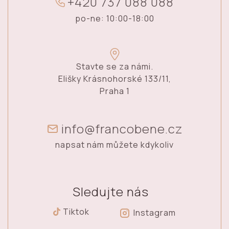
+
4
2
0
7
3
7
0
8
8
0
8
8
po-ne: 10:00-18:00
Stavte se za námi.
Elišky Krásnohorské 133/11,
Praha 1
info@francobene.cz
napsat nám můžete kdykoliv
Sledujte nás
Tiktok
Instagram