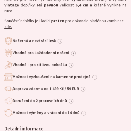
vintage
doplňky. Má
pevnou
velikost
6,4 cm a
krásně vynikne na
ruce.
Součástí nabídky je i ladící
prsten
pro dokonale sladěnou kombinaci -
zde.
Nečerná a neztrácí lesk
i
Vhodné pro každodenní nošení
i
Vhodné i pro citlivou pokožku
i
Možnost vyzkoušení na kamenné prodejně
i
Doprava zdarma od 1 499 Kč / 59 EUR
i
Doručení do 2 pracovních dnů
i
Možnost výměny a vrácení do 14 dnů
i
Detailní informace