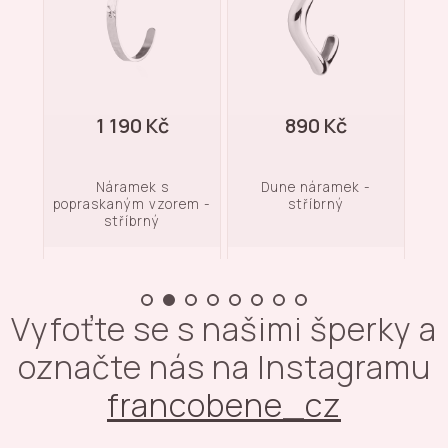
90 Kč
890 Kč
1 490 Kč
amek s
Dune náramek -
Chunky náramek -
ým vzorem -
stříbrný
stříbrný
íbrný
Vyfoťte se s našimi šperky a
označte nás na Instagramu
francobene_cz