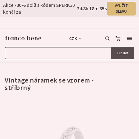
Akce -30% dolů s kódem SPERK30
VYUŽÍT
2
d
8
h
18
m
34
s
:
:
:
končí za
SLEVU
CZK
Hledat
2 hodnocení
Vintage náramek se vzorem -
stříbrný