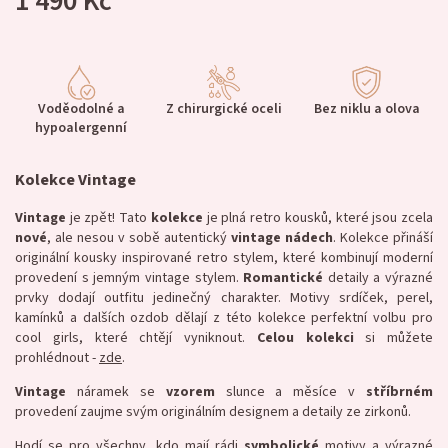
1 490 Kč
Voděodolné a
Z chirurgické oceli
Bez niklu a olova
hypoalergenní
Kolekce Vintage
Vintage
je zpět! Tato
kolekce
je plná retro kousků, které jsou zcela
nové
, ale nesou v sobě autentický
vintage
nádech
. Kolekce přináší
originální kousky inspirované retro stylem, které kombinují moderní
provedení s jemným vintage stylem.
Romantické
detaily a výrazné
prvky dodají outfitu jedinečný charakter. Motivy srdíček, perel,
kamínků a dalších ozdob dělají z této kolekce perfektní volbu pro
cool girls, které chtějí vyniknout.
Celou kolekci
si můžete
prohlédnout -
zde
.
Vintage
náramek se
vzorem
slunce a měsíce v
stříbrném
provedení zaujme svým originálním designem a detaily ze zirkonů.
Hodí se pro všechny, kdo mají rádi
symbolické
motivy a výrazné