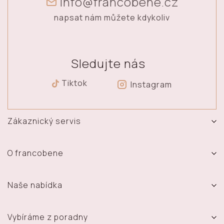
info@francobene.cz
napsat nám můžete kdykoliv
Sledujte nás
Tiktok
Instagram
Zákaznický servis
Vrácení, výměna a reklamace zboží
Doprava a platba
O francobene
Obchodní podmínky
O nás
Ochrana osobních údajů
Prodejna
Naše nabídka
Časté dotazy
Kontakt
Sety
Vydělávejte s námi - Affiliate systém
Materiál šperků
Prsteny
Vybíráme z poradny