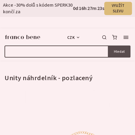
Akce -30% dolů s kódem SPERK30
VYUŽÍT
0
d
16
h
27
m
22
s
:
:
:
končí za
SLEVU
CZK
Hledat
3 hodnocení
Unity náhrdelník - pozlacený