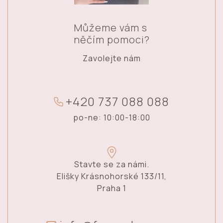
Můžeme vám s
něčím pomoci?
Zavolejte nám
+
4
2
0
7
3
7
0
8
8
0
8
8
po-ne: 10:00-18:00
Stavte se za námi.
Elišky Krásnohorské 133/11,
Praha 1