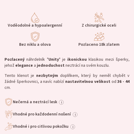
Voděodolné a hypoalergenní
Z chirurgické oceli
Bez niklu a olova
Pozlaceno 18k zlatem
Pozlacený
náhrdelník "
Unity
" je
ikonickou
klasikou
mezi šperky,
jehož
elegance
a
jednoduchost
neztrácí na svém kouzlu.
Tento klenot je
nezbytným
doplňkem, který by neměl chybět v
žádné šperkovnici, a navíc nabízí
nastavitelnou
velikost
od
36 - 44
cm.
Nečerná a neztrácí lesk
i
Vhodné pro každodenní nošení
i
Vhodné i pro citlivou pokožku
i