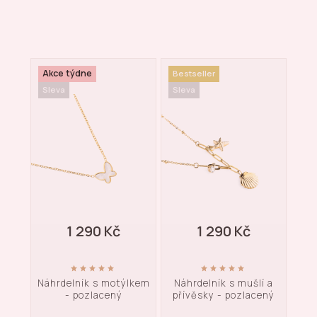
Akce týdne
Ak
Bestseller
Sleva
Sleva
Dop
Sle
1 290 Kč
1 290 Kč
ky -
Náhrdelník s motýlkem
Náhrdelník s mušlí a
M
- pozlacený
přívěsky - pozlacený