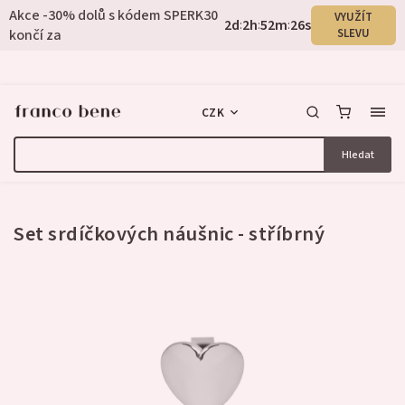
Akce -30% dolů s kódem SPERK30
VYUŽÍT
2
d
2
h
52
m
26
s
:
:
:
končí za
SLEVU
CZK
Hledat
2 hodnocení
Set srdíčkových náušnic - stříbrný