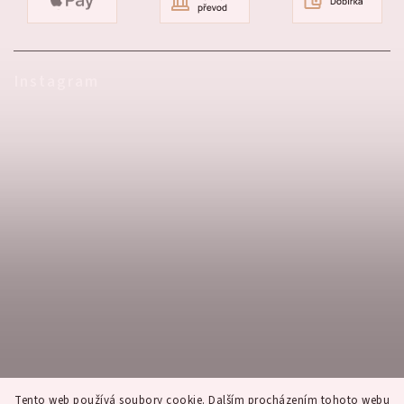
Produkt je vyprodán, kdy bude skladem?
Jak mi přijde objednávka zabalená?
Instagram
Tento web používá soubory cookie. Dalším procházením tohoto webu