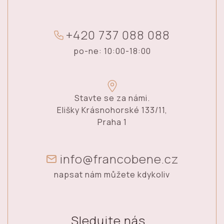
+
4
2
0
7
3
7
0
8
8
0
8
8
po-ne: 10:00-18:00
Stavte se za námi.
Elišky Krásnohorské 133/11,
Praha 1
info@francobene.cz
napsat nám můžete kdykoliv
Sledujte nás