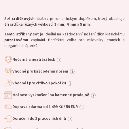
Set
srdíčkových
náušnic je romantickým doplňkem, který obsahuje
tři
srdíčka různých velikostí:
3 mm, 4 mm
a
5 mm
.
Tento
stříbrný
set je ideální na každodenní nošení díky klasickému
puzetovému
zapínání. Perfektní volba pro milovníky jemných a
elegantních šperků.
Nečerná a neztrácí lesk
i
Vhodné pro každodenní nošení
i
Vhodné i pro citlivou pokožku
i
Možnost vyzkoušení na kamenné prodejně
i
Doprava zdarma od 1 499 Kč / 59 EUR
i
Doručení do 2 pracovních dnů
i