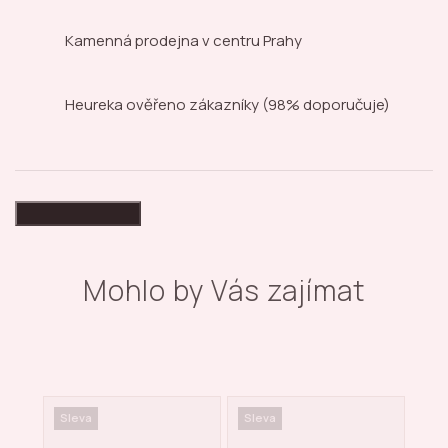
Kamenná prodejna
v centru Prahy
Heureka ověřeno zákazníky
(98% doporučuje)
High-contrast mode
Mohlo by Vás zajímat
Sleva
Sleva
Sle