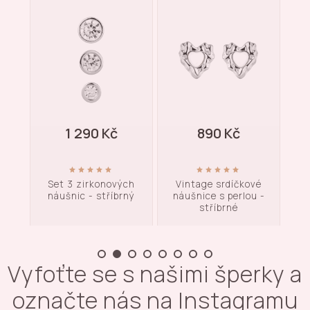
1 290 Kč
890 Kč
e -
Set 3 zirkonových
Vintage srdíčkové
S
náušnic - stříbrný
náušnice s perlou -
stříbrné
Vyfoťte se s našimi šperky a
označte nás na Instagramu