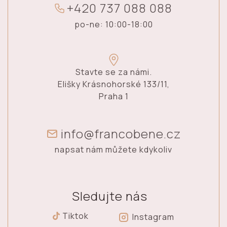
+
4
2
0
7
3
7
0
8
8
0
8
8
po-ne: 10:00-18:00
Stavte se za námi.
Elišky Krásnohorské 133/11,
Praha 1
info@francobene.cz
napsat nám můžete kdykoliv
Sledujte nás
Tiktok
Instagram