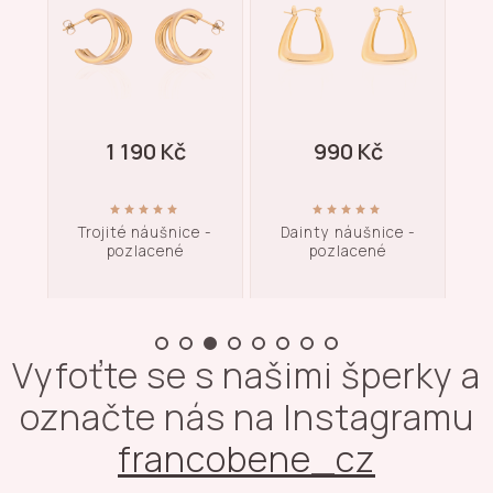
1 190 Kč
990 Kč
ce -
Trojité náušnice -
Dainty náušnice -
Náu
pozlacené
pozlacené
Vyfoťte se s našimi šperky a
označte nás na Instagramu
francobene_cz