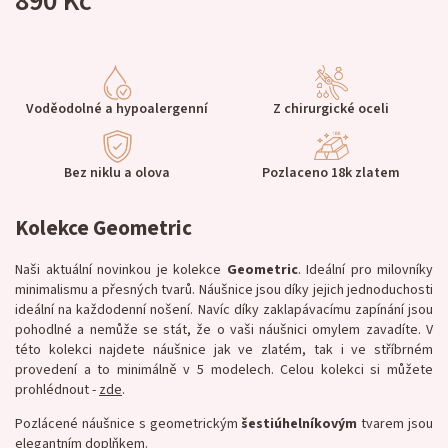
890 Kč
Voděodolné a hypoalergenní
Z chirurgické oceli
Bez niklu a olova
Pozlaceno 18k zlatem
Kolekce Geometric
Naši aktuální novinkou je kolekce
Geometric
. Ideální pro milovníky
minimalismu a přesných tvarů. Náušnice jsou díky jejich jednoduchosti
ideální na každodenní nošení. Navíc díky zaklapávacímu zapínání jsou
pohodlné a nemůže se stát, že o vaši náušnici omylem zavadíte. V
této kolekci najdete náušnice jak ve zlatém, tak i ve stříbrném
provedení a to minimálně v 5 modelech.
Celou kolekci si můžete
prohlédnout -
zde
.
Pozlácené náušnice s geometrickým
šestiúhelníkovým
tvarem jsou
elegantním doplňkem.