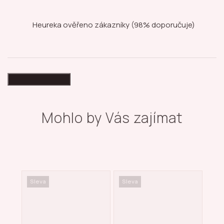
Heureka ověřeno zákazníky
(98% doporučuje)
High-contrast mode
Mohlo by Vás zajímat
Sleva
Sleva
Nov
Sle