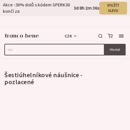
Akce -30% dolů s kódem SPERK30
VYUŽÍT
3
d
8
h
2
m
35
s
:
:
:
končí za
SLEVU
CZK
Hledat
3 hodnocení
Šestiúhelníkové náušnice -
pozlacené