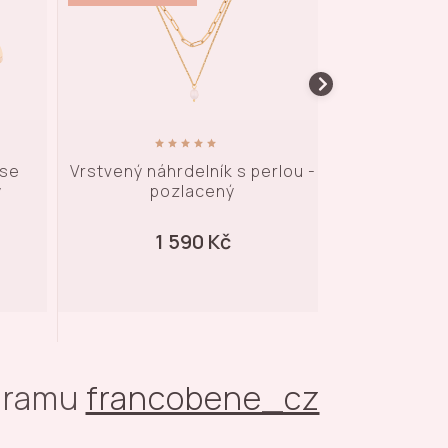
rlou -
Náhrdelník s přívěskem srdce -
Mušličkov
pozlacený
přívěskem p
1 590 Kč
1 
agramu
francobene_cz