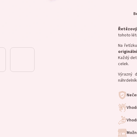
B
Řetězový
tohoto lét
Na řetízk
origináln
Každý det
celek.
Výrazný d
náhrdelník
Nečer
Vhod
Vhodn
Možn