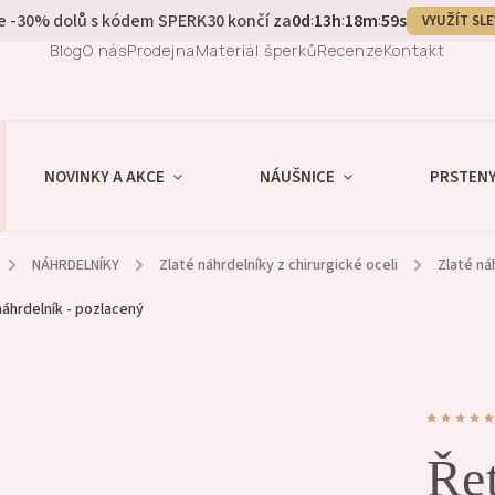
e -30% dolů s kódem SPERK30 končí za
0
d
13
h
18
m
58
s
:
:
:
VYUŽÍT SL
Blog
O nás
Prodejna
Materiál šperků
Recenze
Kontakt
NOVINKY A AKCE
NÁUŠNICE
PRSTEN
/
NÁHRDELNÍKY
/
Zlaté náhrdelníky z chirurgické oceli
/
Zlaté ná
áhrdelník - pozlacený
Ře