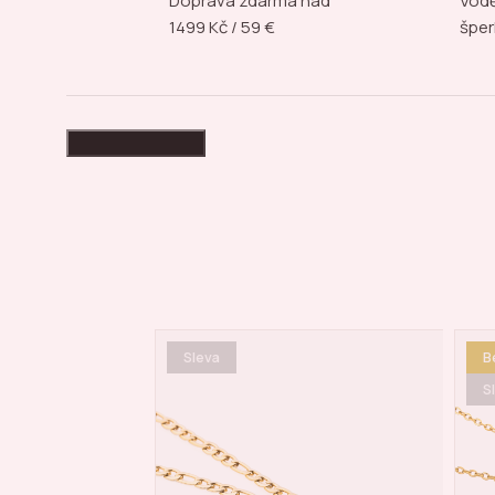
Doprava zdarma nad
Vodě
1499 Kč / 59 €
šper
High-contrast mode
Bestseller
S
Sleva