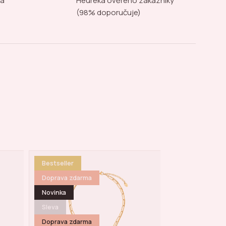
na
Heureka ověřeno zákazníky
(98% doporučuje)
Doprava zdarma
Akce týdne
Sleva
Doprava zdarm
Doprava zdarma
Sleva