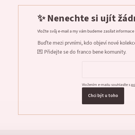
✨ Nenechte si ujít žá
Vložte svůj e-mail a my vám budeme zasílat informac
Buďte mezi prvními, kdo objeví nové kolekce
💌 Přidejte se do franco bene komunity.
Vložením e-mailu souhlasíte s
po
Chci být u toho