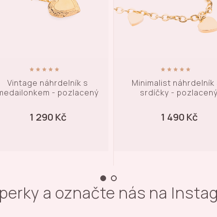
Minimalist náhrdelník se
Vrstvený náhrdelník s pe
srdíčky - pozlacený
pozlacený
1 490 Kč
1 590 Kč
šperky a označte nás na Inst