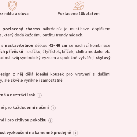
ez niklu a olova
Pozlaceno 18k zlatem
 pozlacený
charms
náhrdelník je must-have doplňkem
a, který dodá každému outfitu trendy nádech.
u s
nastavitelnou
délkou
41–46 cm
se nachází kombinace
ích přívěsků
- srdíčko, čtyřlístek, křížek, chilli a medailonek.
ail má svůj symbolický význam a společně vytvářejí
stylový
esign z něj dělá ideální kousek pro vrstvení s dalšími
y, ale skvěle vynikne i samostatně.
ná a neztrácí lesk
i
né pro každodenní nošení
i
é i pro citlivou pokožku
i
ost vyzkoušení na kamenné prodejně
i