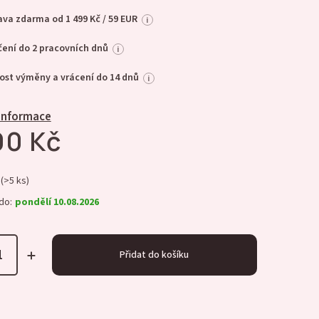
va zdarma od 1 499 Kč / 59 EUR
i
ení do 2 pracovních dnů
i
st výměny a vrácení do 14 dnů
i
 informace
90 Kč
(>5 ks)
do:
pondělí 10.08.2026
Přidat do košíku