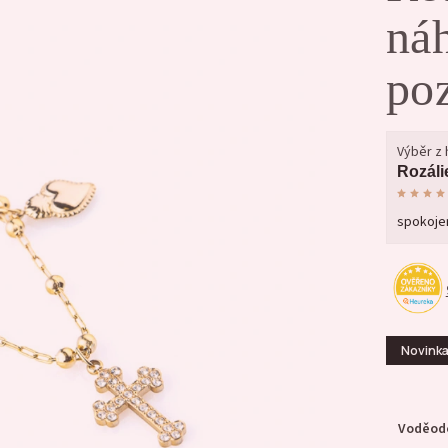
náh
po
Výběr z
Rozáli
spokojen
Novink
Voděodo