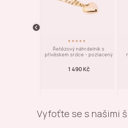
náhrdelník s
Vintage náhrdelník s
dce - pozlacený
medailonkem - pozlacený
90 Kč
1 290 Kč
Vyfoťte se s našimi 