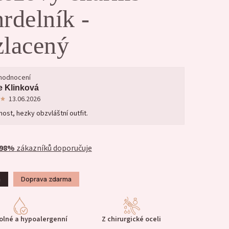
rdelník -
zlacený
 hodnocení
e Klinková
13.06.2026
ost, hezky obzvláštní outfit.
98%
zákazníků doporučuje
a
Doprava zdarma
lné a hypoalergenní
Z chirurgické oceli