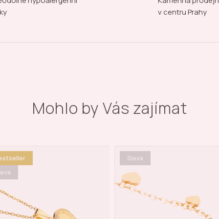
odolné hypoalergenní
Kamenná prodej
ky
v centru Prahy
Mohlo by Vás zajímat
leva
Bestseller
Doprava zdarma
Novinka
Sleva
Doprava zdarma