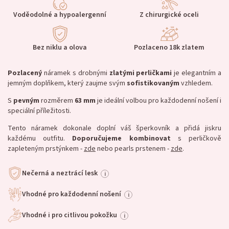
Voděodolné a hypoalergenní
Z chirurgické oceli
Bez niklu a olova
Pozlaceno 18k zlatem
Pozlacený
náramek s drobnými
zlatými
perličkami
je elegantním a
jemným doplňkem, který zaujme svým
sofistikovaným
vzhledem.
S
pevným
rozměrem
63 mm
je ideální volbou pro každodenní nošení i
speciální příležitosti.
Tento náramek dokonale doplní váš šperkovník a přidá jiskru
každému outfitu.
Doporučujeme
kombinovat
s perličkově
zapleteným prstýnkem -
zde
nebo pearls prstenem -
zde
.
Nečerná a neztrácí lesk
i
Vhodné pro každodenní nošení
i
Vhodné i pro citlivou pokožku
i