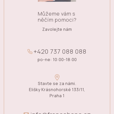
Můžeme vám s
něčím pomoci?
Zavolejte nám
+
4
2
0
7
3
7
0
8
8
0
8
8
po-ne: 10:00-18:00
Stavte se za námi.
Elišky Krásnohorské 133/11,
Praha 1