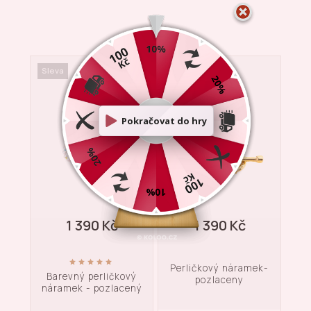
Sleva
Sleva
Sle
1 390 Kč
1 390 Kč
Perličkový náramek-
mek
Barevný perličkový
Ná
pozlaceny
ný
náramek - pozlacený
up