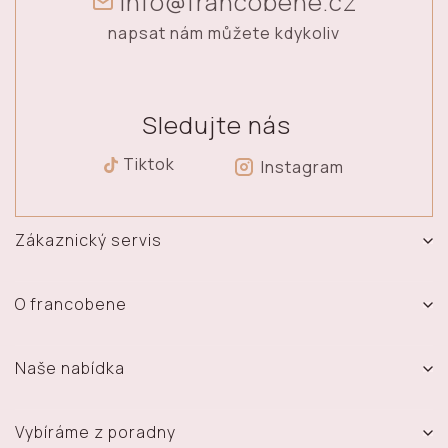
info@francobene.cz
napsat nám můžete kdykoliv
Sledujte nás
Tiktok
Instagram
Zákaznický servis
Vrácení, výměna a reklamace zboží
Doprava a platba
O francobene
Obchodní podmínky
O nás
Ochrana osobních údajů
Prodejna
Naše nabídka
Časté dotazy
Kontakt
Sety
Vydělávejte s námi - Affiliate systém
Materiál šperků
Prsteny
Vybíráme z poradny