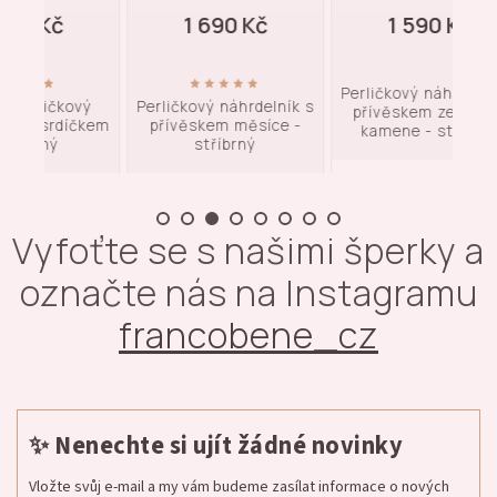
1 690 Kč
1 590 Kč
Perličkový náhrdelník s
vý
Perličkový náhrdelník s
Per
přívěskem zeleného
čkem
přívěskem měsíce -
pí
kamene - stříbrný
stříbrný
Vyfoťte se s našimi šperky a
označte nás na Instagramu
francobene_cz
✨ Nenechte si ujít žádné novinky
Vložte svůj e-mail a my vám budeme zasílat informace o nových