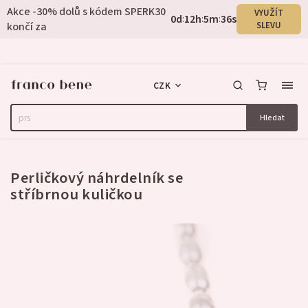
Akce -30% dolů s kódem SPERK30
VYUŽÍT
0
d
12
h
5
m
36
s
:
:
:
končí za
SLEVU
CZK
Hledat
Neohodnoceno
Perličkový náhrdelník se
stříbrnou kuličkou