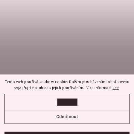
Tento web používá soubory cookie. Dalším procházením tohoto webu
vyjadřujete souhlas s jejich používáním.. Více informací
zde
.
Nastavení
Sledovat na Instagramu
Odmítnout
Copyright 2026
franco bene
. Všechna práva vyhrazena.
Upravit nastavení cookies