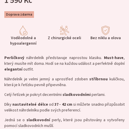
1 590 Kč
Doprava zdarma
Voděodolné a
Z chirurgické oceli
Bez niklu a olova
hypoalergenní
Perličkový
náhrdelník představuje naprostou klasiku.
Must-have
,
který musíte mít doma. Hodí se na každou událost a perfektně doplní
elegantní
outfit.
Náhrdelník je velmi jemný a uprostřed zdoben
stříbrnou
kuličkou,
která je k řetízku pevně připevněna.
Celý řetízek je pokryt decentními
sladkovodními
perlami.
Díky
nastavitelné
délce
od
37 - 42 cm
si můžete snadno přizpůsobit
velikost náhrdelníku podle svých preferencí.
Jedná se o
sladkovodní
perly, které jsou pěstovány a vytvořeny
pomocí sladkovodních mušlí.