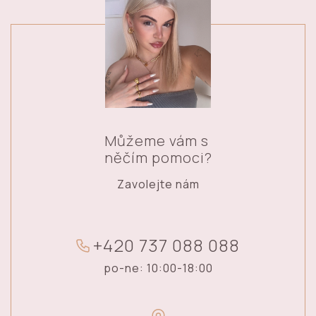
Můžeme vám s
něčím pomoci?
Zavolejte nám
+
4
2
0
7
3
7
0
8
8
0
8
8
po-ne: 10:00-18:00