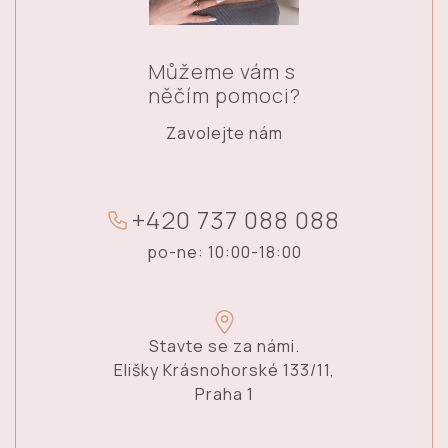
Můžeme vám s
něčím pomoci?
Zavolejte nám
+
4
2
0
7
3
7
0
8
8
0
8
8
po-ne: 10:00-18:00
Stavte se za námi.
Elišky Krásnohorské 133/11,
Praha 1