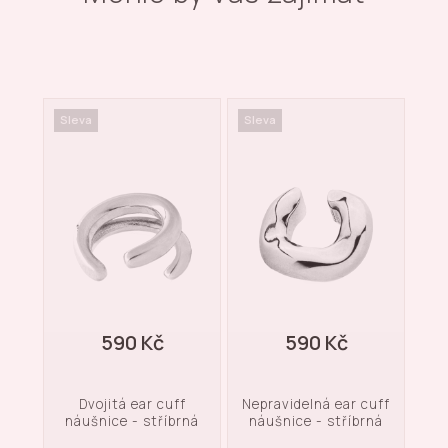
Sleva
Sleva
Nov
Sle
590 Kč
590 Kč
Dvojitá ear cuff
Nepravidelná ear cuff
Z
uff
náušnice - stříbrná
náušnice - stříbrná
ná
rná