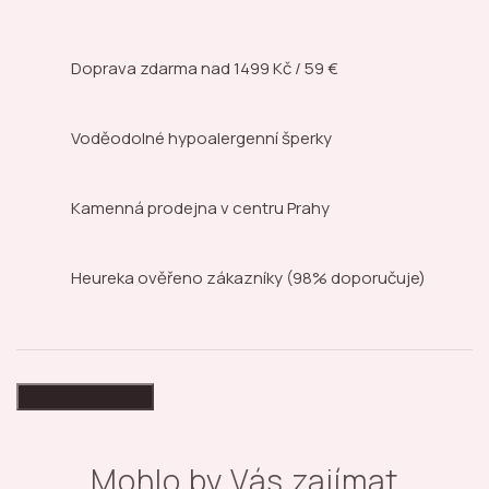
Doprava zdarma nad
1499 Kč / 59 €
Voděodolné hypoalergenní šperky
Kamenná prodejna
v centru Prahy
Heureka ověřeno zákazníky
(98% doporučuje)
High-contrast mode
Mohlo by Vás zajímat