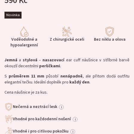
590 Kč
Novinka
Voděodolné a
Z chirurgické oceli
Bez niklu a olova
hypoalergenní
Jemná
a
stylová
–
nasazovací
ear cuff náušnice v stříbrné barvě
okouzlí decentními
perličkami
.
S
průměrem 11 mm
působí
nenápadně
, ale přitom dodá outfitu
elegantní tečku. Ideální doplněk pro
každý den
.
Cena náušnice je za kus.
Nečerná a neztrácí lesk
i
Vhodné pro každodenní nošení
i
Vhodné i pro citlivou pokožku
i