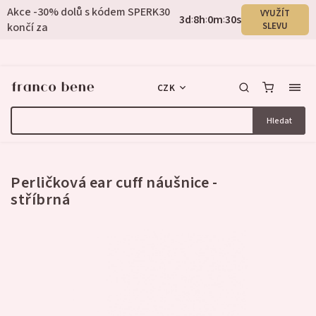
Akce -30% dolů s kódem SPERK30
VYUŽÍT
3
d
8
h
0
m
30
s
:
:
:
končí za
SLEVU
CZK
Hledat
2 hodnocení
Perličková ear cuff náušnice -
stříbrná