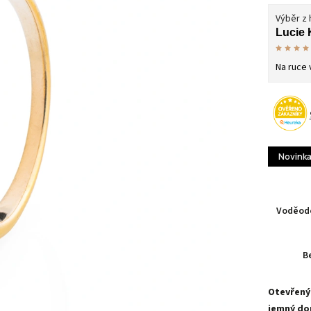
Výběr z
Lucie 
Na ruce 
Novink
Voděodo
B
Otevřený
jemný do