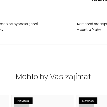
odolné hypoalergenní
Kamenná prodej
ky
v centru Prahy
Mohlo by Vás zajímat
ovinka
Novinka