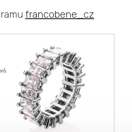
agramu
francobene_cz
erů.