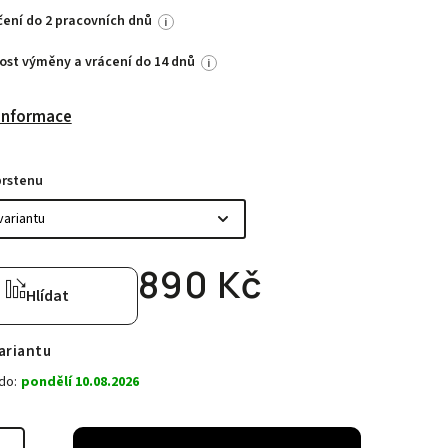
ení do 2 pracovních dnů
i
st výměny a vrácení do 14 dnů
i
 informace
prstenu
890 Kč
Hlídat
ariantu
do:
pondělí 10.08.2026