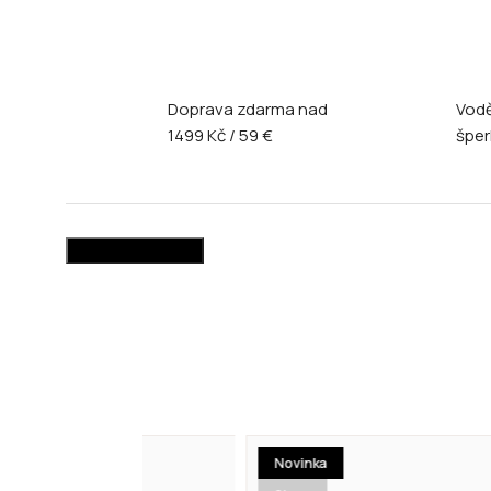
Doprava zdarma nad
Vodě
1499 Kč / 59 €
šper
High-contrast mode
Novinka
N