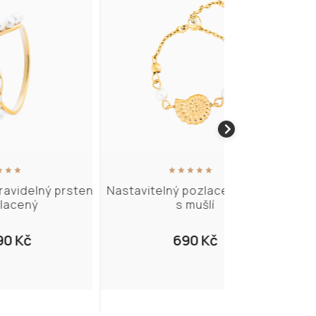
prsten
Nastavitelný pozlacený prsten
Twin promise
s mušlí
690 Kč
1 