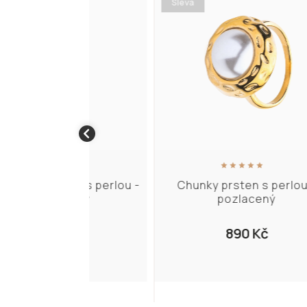
Sleva
S
sten s perlou -
Chunky prsten s perlou -
V
acený
pozlacený
0 Kč
890 Kč