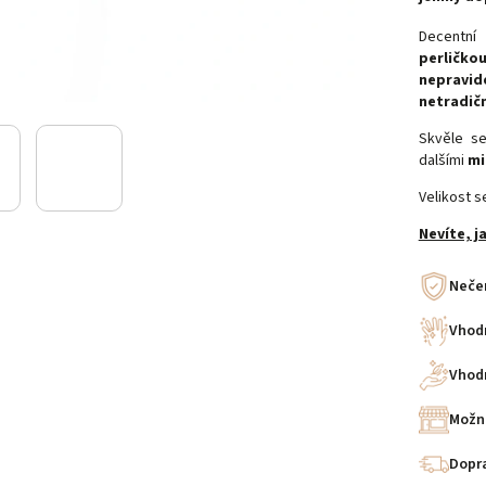
Decentn
perličko
nepravid
netradič
Skvěle s
dalšími
mi
Velikost s
Nevíte, j
Nečer
Vhod
Vhodn
Možn
Dopra