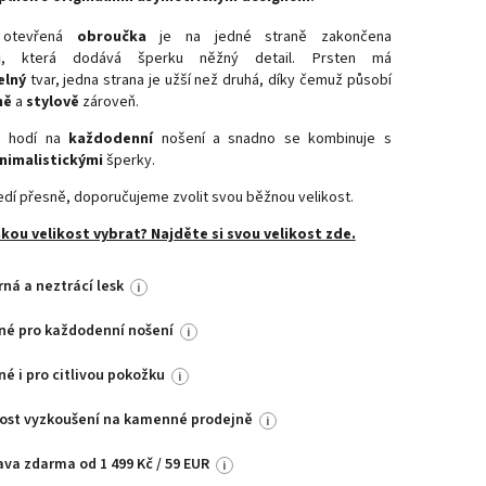
í otevřená
obroučka
je na jedné straně zakončena
u
, která dodává šperku něžný detail. Prsten má
elný
tvar, jedna strana je užší než druhá, díky čemuž působí
ně
a
stylově
zároveň.
e hodí na
každodenní
nošení a snadno se kombinuje s
nimalistickými
šperky.
edí přesně, doporučujeme zvolit svou běžnou velikost.
akou velikost vybrat? Najděte si svou velikost zde.
ná a neztrácí lesk
i
né pro každodenní nošení
i
é i pro citlivou pokožku
i
ost vyzkoušení na kamenné prodejně
i
va zdarma od 1 499 Kč / 59 EUR
i