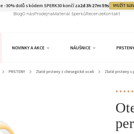
e -30% dolů s kódem SPERK30 končí za
2
d
3
h
27
m
58
s
:
:
:
VYUŽÍT SLE
Blog
O nás
Prodejna
Materiál šperků
Recenze
Kontakt
NOVINKY A AKCE
NÁUŠNICE
PRSTEN
/
PRSTENY
/
Zlaté prsteny z chirurgické oceli
/
Zlaté prsteny s 
Ote
per