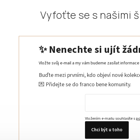
Vyfoťte se s našimi 
✨ Nenechte si ujít žá
Vložte svůj e-mail a my vám budeme zasílat informac
Buďte mezi prvními, kdo objeví nové kolekce
💌 Přidejte se do franco bene komunity.
Vložením e-mailu souhlasíte s
po
Chci být u toho