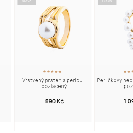
leva
Sleva
rstvený prsten s perlou -
Perličkový nepravidelný 
pozlacený
- pozlacený
890 Kč
1 090 Kč