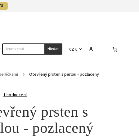
VU
Hledat
CZK
Y
NÁHRDELNÍKY
NÁRAMKY
SET
perličkami
/
Otevřený prsten s perlou - pozlacený
1 hodnocení
vřený prsten s
lou - pozlacený