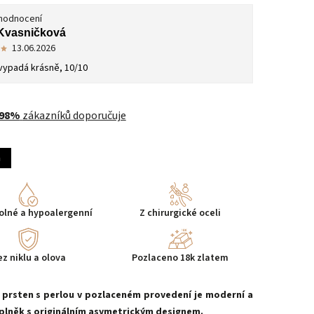
 hodnocení
Kvasničková
13.06.2026
vypadá krásně, 10/10
98%
zákazníků doporučuje
a
lné a hypoalergenní
Z chirurgické oceli
ez niklu a olova
Pozlaceno 18k zlatem
 prsten
s perlou
v
pozlaceném
provedení je
moderní
a
plněk s
originálním
asymetrickým
designem.