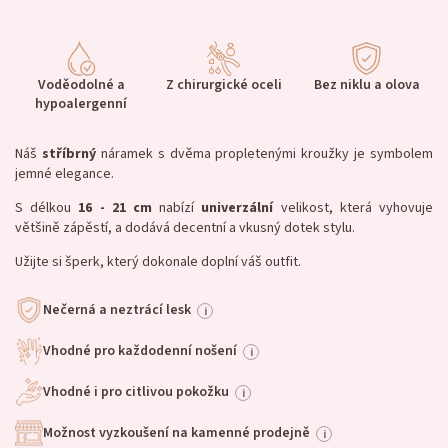
Voděodolné a
Z chirurgické oceli
Bez niklu a olova
hypoalergenní
Náš
stříbrný
náramek s dvěma propletenými kroužky je symbolem
jemné elegance.
S délkou
16 - 21 cm
nabízí
univerzální
velikost, která vyhovuje
většině zápěstí, a dodává decentní a vkusný dotek stylu.
Užijte si šperk, který dokonale doplní váš outfit.
Nečerná a neztrácí lesk
i
Vhodné pro každodenní nošení
i
Vhodné i pro citlivou pokožku
i
Možnost vyzkoušení na kamenné prodejně
i