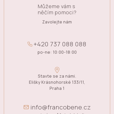
Můžeme vám s
něčím pomoci?
Zavolejte nám
+
4
2
0
7
3
7
0
8
8
0
8
8
po-ne: 10:00-18:00
Stavte se za námi.
Elišky Krásnohorské 133/11,
Praha 1
info@francobene.cz