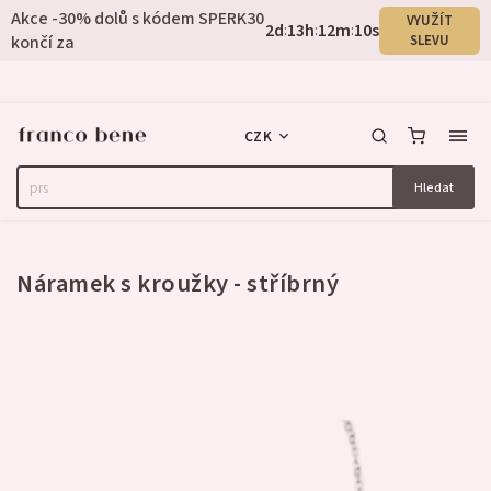
Akce -30% dolů s kódem SPERK30
VYUŽÍT
2
d
13
h
12
m
9
s
:
:
:
končí za
SLEVU
CZK
Hledat
3 hodnocení
Náramek s kroužky - stříbrný