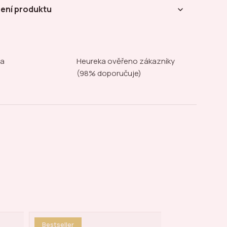
ení produktu
na
Heureka ověřeno zákazníky
(98% doporučuje)
Bestseller
Akce týdne