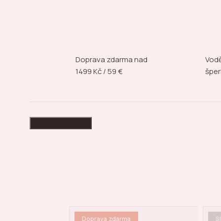
Doprava zdarma nad
Vodě
1499 Kč / 59 €
šper
High-contrast mode
Sleva
B