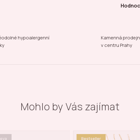
Hodnoc
odolné hypoalergenní
Kamenná prodej
ky
v centru Prahy
Mohlo by Vás zajímat
estseller
Bestseller