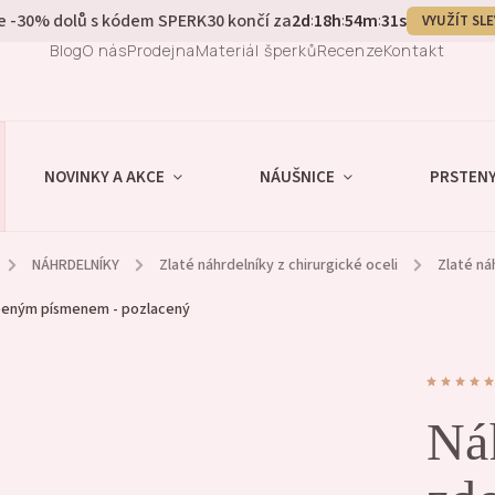
e -30% dolů s kódem SPERK30 končí za
2
d
18
h
54
m
30
s
:
:
:
VYUŽÍT SL
Blog
O nás
Prodejna
Materiál šperků
Recenze
Kontakt
NOVINKY A AKCE
NÁUŠNICE
PRSTEN
/
NÁHRDELNÍKY
/
Zlaté náhrdelníky z chirurgické oceli
/
Zlaté ná
beným písmenem - pozlacený
Ná