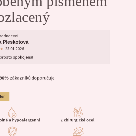
obeným písmenem
ozlacený
 hodnocení
 Pleskotová
23.01.2026
prosto spokojena!
98%
zákazníků doporučuje
ler
lné a hypoalergenní
Z chirurgické oceli