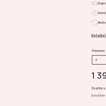
Dopra
Doruč
Možno
Detailní
Písmeno
1 3
Zvolte v
Doručíme 