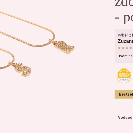
zd
- p
Výběr z
Zuzana
Jsem na
Bestsel
Voděodo