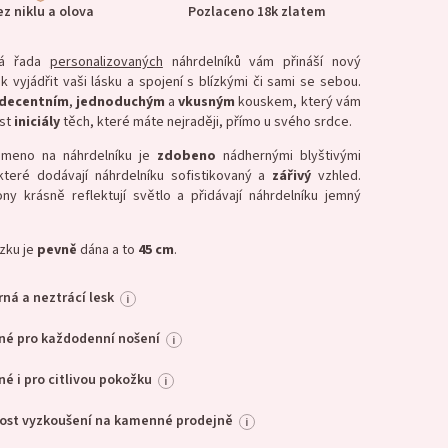
ez niklu a olova
Pozlaceno 18k zlatem
vá řada
personalizovaných
náhrdelníků vám přináší nový
k vyjádřit vaši lásku a spojení s blízkými či sami se sebou.
decentním
,
jednoduchým
a
vkusným
kouskem, který vám
st
iniciály
těch, které máte nejraději, přímo u svého srdce.
smeno na náhrdelníku je
zdobeno
nádhernými blyštivými
které dodávají náhrdelníku sofistikovaný a
zářivý
vzhled.
ony krásně reflektují světlo a přidávají náhrdelníku jemný
zku je
pevně
dána a to
45 cm
.
ná a neztrácí lesk
i
né pro každodenní nošení
i
é i pro citlivou pokožku
i
ost vyzkoušení na kamenné prodejně
i