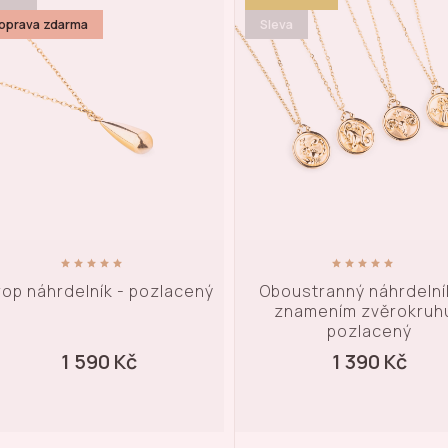
leva
Sleva
boustranný náhrdelník se
Náhrdelník s mušlí a přív
znamením zvěrokruhu -
pozlacený
pozlacený
1 390 Kč
1 290 Kč