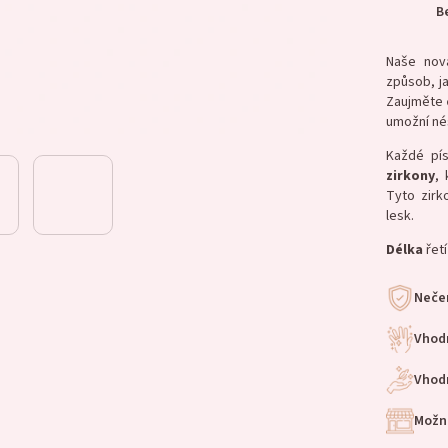
B
Naše no
způsob, ja
Zaujměte
umožní né
Každé pí
zirkony
, 
Tyto zirk
lesk.
Délka
řetí
Nečer
Vhod
Vhodn
Možn