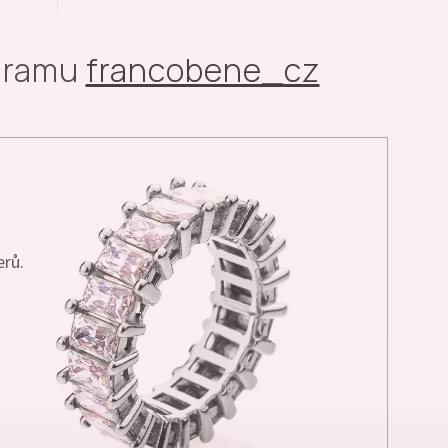
agramu
francobene_cz
erů.