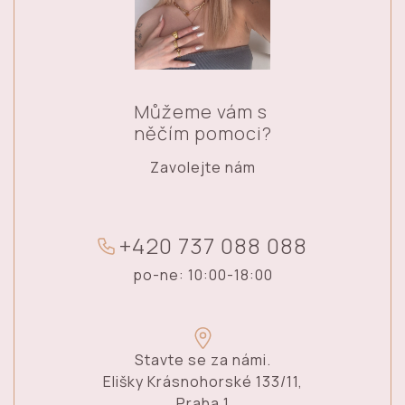
Můžeme vám s
něčím pomoci?
Zavolejte nám
+
4
2
0
7
3
7
0
8
8
0
8
8
po-ne: 10:00-18:00
Stavte se za námi.
Elišky Krásnohorské 133/11,
Praha 1