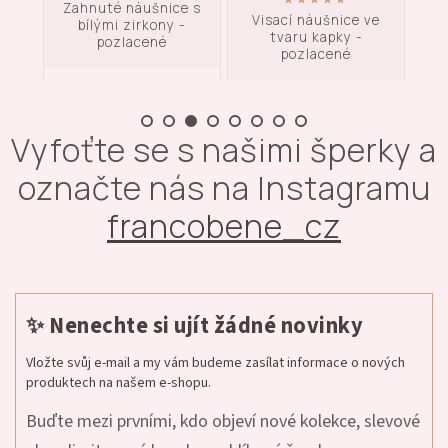
ice s
Visací náušnice ve
Vintage náušnice s
P
y -
tvaru kapky -
perlou - pozlacené
pozlacené
Vyfoťte se s našimi šperky a
označte nás na Instagramu
francobene_cz
✨ Nenechte si ujít žádné novinky
Vložte svůj e-mail a my vám budeme zasílat informace o nových
produktech na našem e-shopu.
Buďte mezi prvními, kdo objeví nové kolekce, slevové