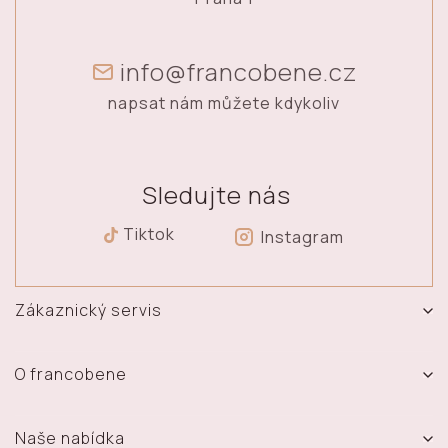
info@francobene.cz
napsat nám můžete kdykoliv
Sledujte nás
Tiktok
Instagram
Zákaznický servis
Vrácení, výměna a reklamace zboží
Doprava a platba
O francobene
Obchodní podmínky
O nás
Ochrana osobních údajů
Prodejna
Naše nabídka