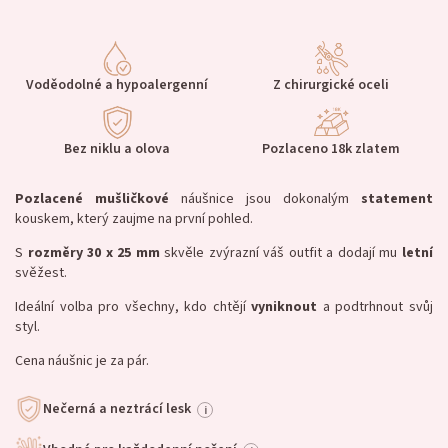
Voděodolné a hypoalergenní
Z chirurgické oceli
Bez niklu a olova
Pozlaceno 18k zlatem
Pozlacené
mušličkové
náušnice jsou dokonalým
statement
kouskem, který zaujme na první pohled.
S
rozměry 30 x 25 mm
skvěle zvýrazní váš outfit a dodají mu
letní
svěžest.
Ideální volba pro všechny, kdo chtějí
vyniknout
a podtrhnout svůj
styl.
Cena náušnic je za pár.
Nečerná a neztrácí lesk
i