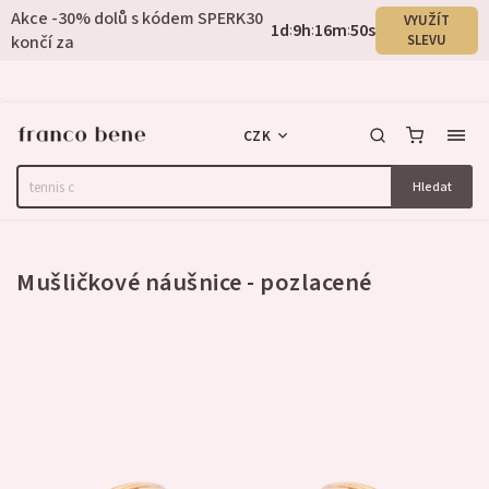
Akce -30% dolů s kódem SPERK30
VYUŽÍT
1
d
9
h
16
m
50
s
:
:
:
končí za
SLEVU
CZK
Hledat
Neohodnoceno
Mušličkové náušnice - pozlacené