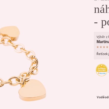
náh
- p
Výběr z
Martin
Řetízek 
Voděodo