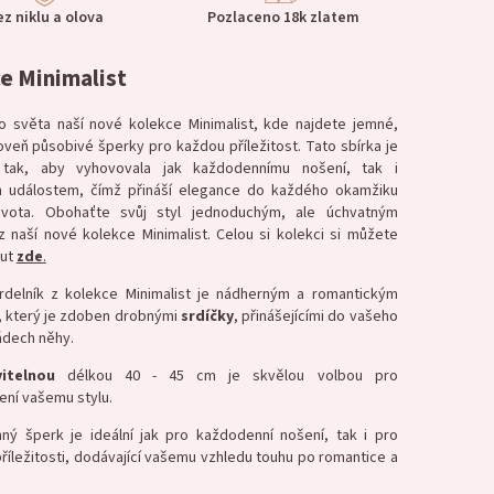
ez niklu a olova
Pozlaceno 18k zlatem
e Minimalist
o světa naší nové kolekce Minimalist, kde najdete jemné,
veň působivé šperky pro každou příležitost. Tato sbírka je
 tak, aby vyhovovala jak každodennímu nošení, tak i
m událostem, čímž přináší elegance do každého okamžiku
ivota. Obohaťte svůj styl jednoduchým, ale úchvatným
 naší nové kolekce Minimalist. Celou si kolekci si můžete
out
zde
.
delník z kolekce Minimalist je nádherným a romantickým
 který je zdoben drobnými
srdíčky
, přinášejícími do vašeho
ádech něhy.
itelnou
délkou 40 - 45 cm je skvělou volbou pro
ení vašemu stylu.
ný šperk je ideální jak pro každodenní nošení, tak i pro
příležitosti, dodávající vašemu vzhledu touhu po romantice a