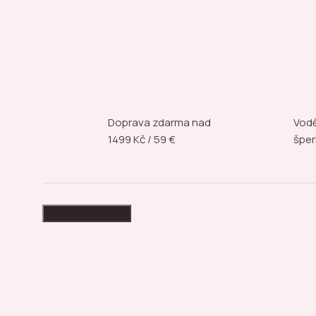
Doprava zdarma nad
Vodě
1499 Kč / 59 €
šper
High-contrast mode