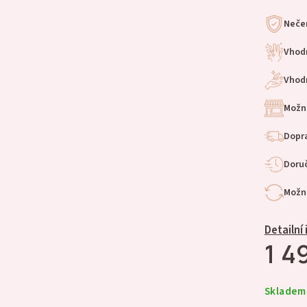
Nečer
Vhod
Vhodn
Možn
Dopra
Doruč
Možno
Detailní
1 4
Skladem