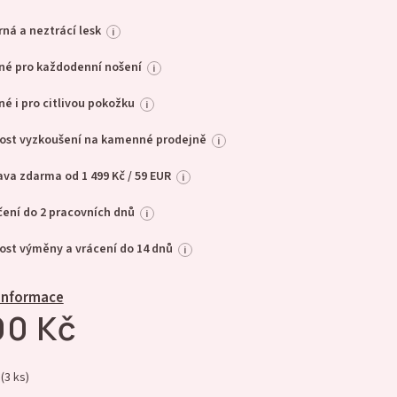
ná a neztrácí lesk
i
né pro každodenní nošení
i
é i pro citlivou pokožku
i
ost vyzkoušení na kamenné prodejně
i
va zdarma od 1 499 Kč / 59 EUR
i
ení do 2 pracovních dnů
i
st výměny a vrácení do 14 dnů
i
 informace
90 Kč
(3 ks)