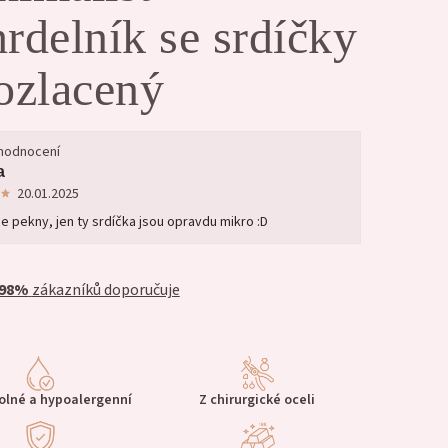
rdelník se srdíčky
ozlacený
 hodnocení
a
20.01.2025
je pekny, jen ty srdíčka jsou opravdu mikro :D
98%
zákazníků doporučuje
lné a hypoalergenní
Z chirurgické oceli