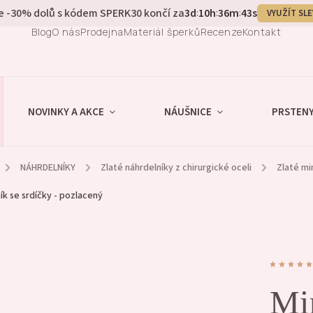
e -30% dolů s kódem SPERK30 končí za
3
d
10
h
36
m
42
s
:
:
:
VYUŽÍT SL
Blog
O nás
Prodejna
Materiál šperků
Recenze
Kontakt
NOVINKY A AKCE
NÁUŠNICE
PRSTEN
/
NÁHRDELNÍKY
/
Zlaté náhrdelníky z chirurgické oceli
/
Zlaté mi
ík se srdíčky - pozlacený
Mi