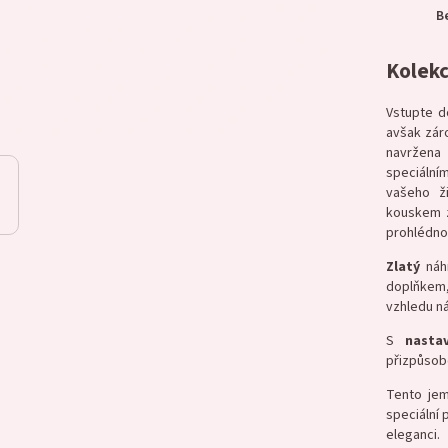
B
Kolekc
Vstupte d
avšak záro
navržena
speciální
vašeho ž
kouskem z
prohlédn
Zlatý
náhr
doplňkem,
vzhledu n
S
nastav
přizpůsob
Tento jem
speciální 
eleganci.