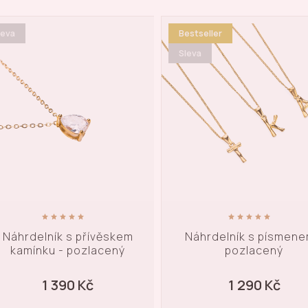
leva
Bestseller
Sleva
Náhrdelník s přívěskem
Náhrdelník s písmene
kamínku - pozlacený
pozlacený
1 390 Kč
1 290 Kč