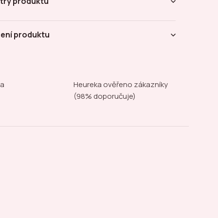
try produktu
ení produktu
na
Heureka ověřeno zákazníky
(98% doporučuje)