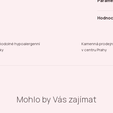
Parame
Hodnoc
odolné hypoalergenní
Kamenná prodej
ky
v centru Prahy
Mohlo by Vás zajímat