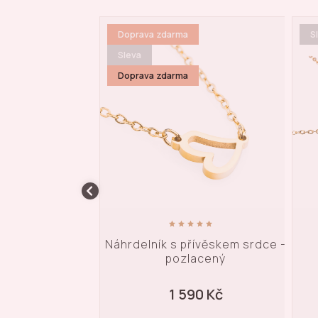
Doprava zdarma
S
Sleva
Doprava zdarma
lník - pozlacený
Náhrdelník s přívěskem srdce -
pozlacený
90 Kč
1 590 Kč