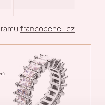
agramu
francobene_cz
erů.