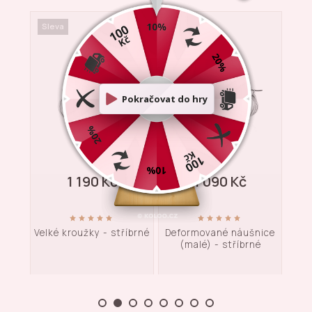
Sleva
Sleva
Sle
1 190 Kč
1 090 Kč
 -
Velké kroužky - stříbrné
Deformované náušnice
Mal
(malé) - stříbrné