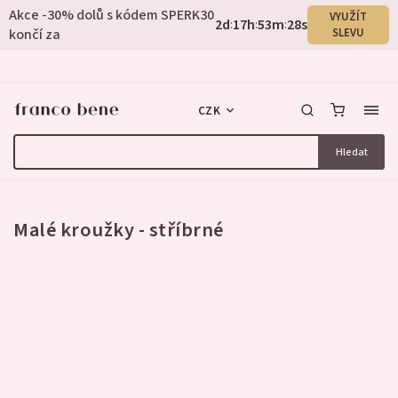
Akce -30% dolů s kódem SPERK30
VYUŽÍT
2
d
17
h
53
m
28
s
:
:
:
končí za
SLEVU
CZK
Hledat
2 hodnocení
Malé kroužky - stříbrné