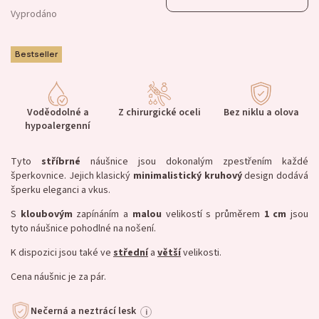
Vyprodáno
Bestseller
Voděodolné a
Z chirurgické oceli
Bez niklu a olova
hypoalergenní
Tyto
stříbrné
náušnice jsou dokonalým zpestřením
každé
šperkovnice
. Jejich klasický
minimalistický
kruhový
design dodává
šperku eleganci a vkus.
S
kloubovým
zapínáním a
malou
velikostí s průměrem
1 cm
jsou
tyto náušnice pohodlné na nošení.
K dispozici jsou také ve
střední
a
větší
velikosti.
Cena náušnic je za
pár.
Nečerná a neztrácí lesk
i