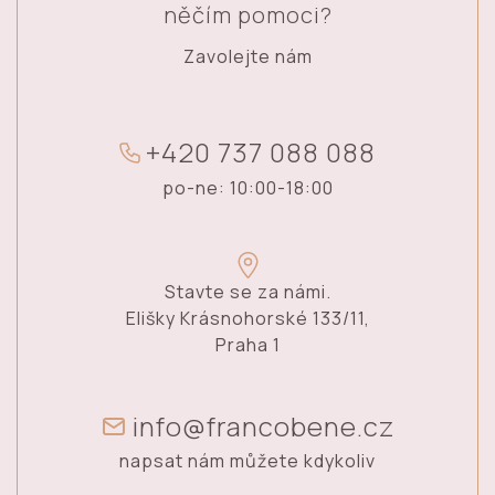
něčím pomoci?
Zavolejte nám
+
4
2
0
7
3
7
0
8
8
0
8
8
po-ne: 10:00-18:00
Stavte se za námi.
Elišky Krásnohorské 133/11,
Praha 1
info@francobene.cz
napsat nám můžete kdykoliv