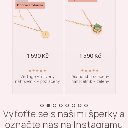
Doprava zdarma
1 590 Kč
1 590 Kč
ný
Vintage vrstvený
Diamond pozlacený
Ná
tý
náhrdelník - pozlacený
náhrdelník - zelený
př
Vyfoťte se s našimi šperky a
označte nás na Instagramu