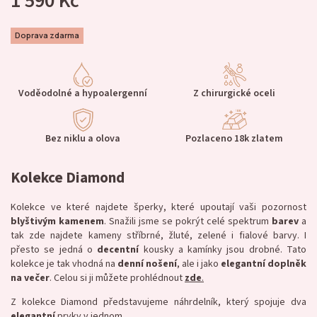
1 590 Kč
Doprava zdarma
Voděodolné a hypoalergenní
Z chirurgické oceli
Bez niklu a olova
Pozlaceno 18k zlatem
Kolekce Diamond
Kolekce ve které najdete šperky, které upoutají vaši pozornost
blyštivým
kamenem
. Snažili jsme se pokrýt celé spektrum
barev
a
tak zde najdete kameny stříbrné, žluté, zelené i fialové barvy. I
přesto se jedná o
decentní
kousky a kamínky jsou drobné. Tato
kolekce je tak vhodná na
denní nošení
, ale i jako
elegantní doplněk
na večer
. Celou si ji můžete prohlédnout
zde
.
Z kolekce Diamond představujeme náhrdelník, který spojuje dva
elegantní
prvky v jednom.