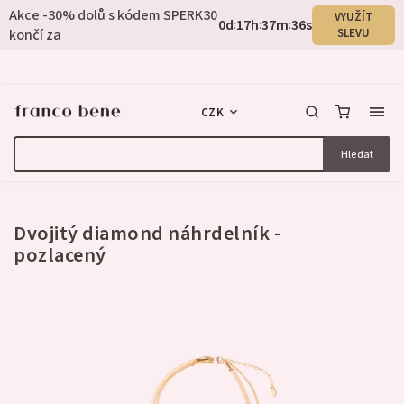
Akce -30% dolů s kódem SPERK30
VYUŽÍT
0
d
17
h
37
m
35
s
:
:
:
končí za
SLEVU
CZK
Hledat
1 hodnocení
Dvojitý diamond náhrdelník -
pozlacený