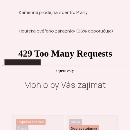
Kamenná prodejna
v centru Prahy
Heureka ověřeno zákazníky
(98% doporučuje)
High-contrast mode
Mohlo by Vás zajímat
Doprava zdarma
Sleva
Bes
Sleva
Doprava zdarma
Sle