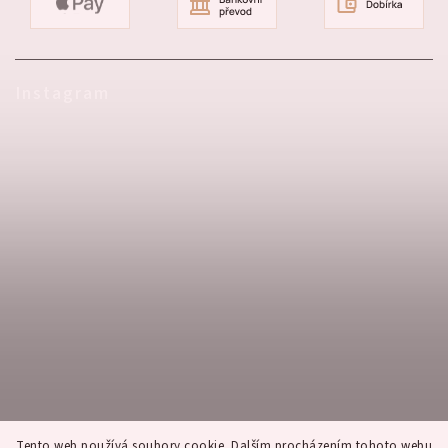
Produkt je vyprodán, kdy bude skladem?
Jak mi přijde objednávka zabalená?
Instagram
Tento web používá soubory cookie. Dalším procházením tohoto webu