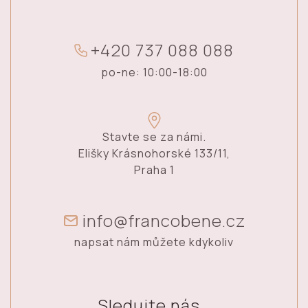
+
4
2
0
7
3
7
0
8
8
0
8
8
po-ne: 10:00-18:00
Stavte se za námi.
Elišky Krásnohorské 133/11,
Praha 1
info@francobene.cz
napsat nám můžete kdykoliv
Sledujte nás