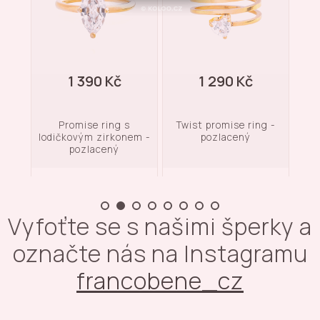
1 390 Kč
1 290 Kč
Promise ring s
Twist promise ring -
Zat
onem
lodičkovým zirkonem -
pozlacený
pozlacený
Vyfoťte se s našimi šperky a
označte nás na Instagramu
francobene_cz