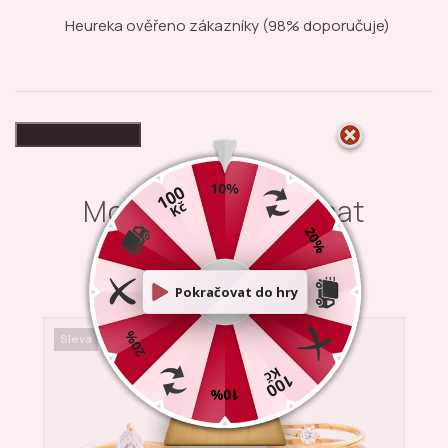
Heureka ověřeno zákazníky
(98% doporučuje)
High-contrast mode
Mohlo by Vás zajímat
Sleva
Sleva
Nov
Sle