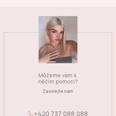
Můžeme vám s
něčím pomoci?
Zavolejte nám
+
4
2
0
7
3
7
0
8
8
0
8
8