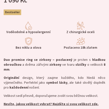
1 090 Kč
Bestseller
Voděodolné a hypoalergenní
Z chirurgické oceli
Bez niklu a olova
Pozlaceno 18k zlatem
Duo promise ring se zirkony – pozlacený
je prsten s
hladkou
obroučkou
a dvěma zářivými
zirkony
ve tvaru
slzičky
o velikosti
8
mm
.
Originální
design, který zaujme každého, kdo hledá něco
výjimečného. Perfektní jako
symbol
lásky
, ale také skvělý doplněk
pro
každodenní
nošení.
Velikost sedí přesně, doporučujeme zvolit svou běžnou velikost.
Nevíte, jakou velikost vybrat? Najděte si svou velikost zde.