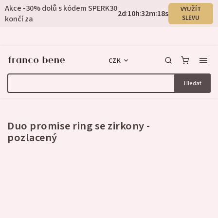
Akce -30% dolů s kódem SPERK30
VYUŽÍT
2
d
10
h
32
m
18
s
:
:
:
končí za
SLEVU
CZK
Hledat
Neohodnoceno
Duo promise ring se zirkony -
pozlacený