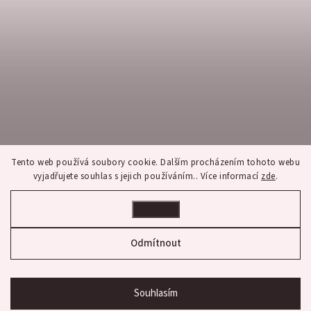
Tento web používá soubory cookie. Dalším procházením tohoto webu
vyjadřujete souhlas s jejich používáním.. Více informací
zde
.
Nastavení
Sledovat na Instagramu
Odmítnout
Copyright 2026
franco bene
. Všechna práva vyhrazena.
Upravit nastavení cookies
Souhlasím
Shoptet
bon