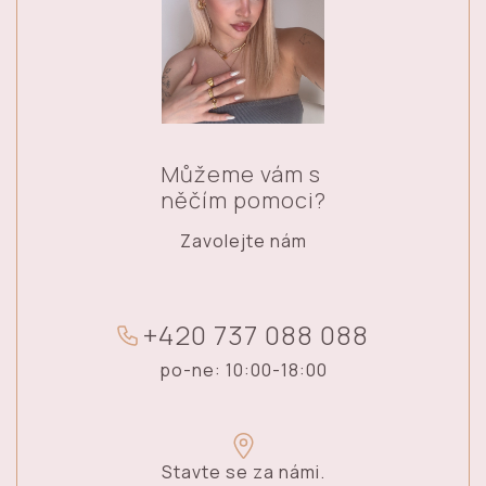
Můžeme vám s
něčím pomoci?
Zavolejte nám
+
4
2
0
7
3
7
0
8
8
0
8
8
po-ne: 10:00-18:00
Stavte se za námi.