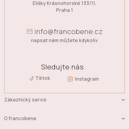
Elišky Krásnohorské 133/11,
Praha 1
info@francobene.cz
napsat nám můžete kdykoliv
Sledujte nás
Tiktok
Instagram
Zákaznický servis
Vrácení, výměna a reklamace zboží
Doprava a platba
O francobene
Obchodní podmínky
O nás