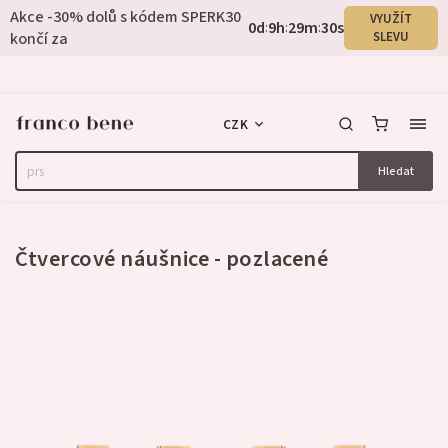
Akce -30% dolů s kódem SPERK30
VYUŽÍT
0
d
9
h
29
m
30
s
:
:
:
končí za
SLEVU
CZK
Hledat
2 hodnocení
Čtvercové náušnice - pozlacené