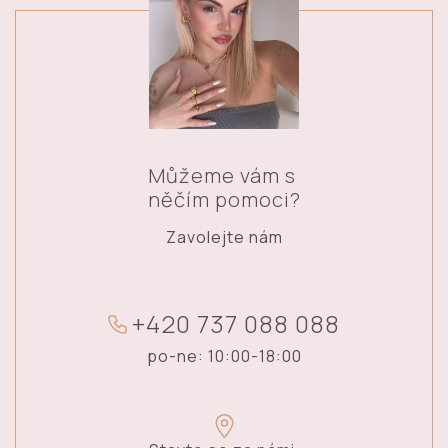
Můžeme vám s
něčím pomoci?
Zavolejte nám
+
4
2
0
7
3
7
0
8
8
0
8
8
po-ne: 10:00-18:00