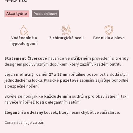
Akce týdne
Poslední kusy
Voděodolné a
Z chirurgické oceli
Bez niklu a olova
hypoalergenní
Statement
Čtvercové
náušnice ve
stříbrném
provedení s
trendy
designem jsou výrazným doplňkem, který zazáří v každém outfitu.
Jejich
mohutný
rozměr
27 x 27 mm
přitáhne pozornost a dodá styl i
jednoduchému looku.
Klasické
puzetové
zapínání zajišťuje pohodlné
a bezpečné nošení.
Skvěle se hodí jak ke
každodenním
outfitům pro obzvláštnění, tak i
na
večerní
příležitosti k elegantním šatům.
Elegantní
a
odvážný
kousek, který nesmí chybět ve vaší sbírce.
Cena náušnic je za pár.