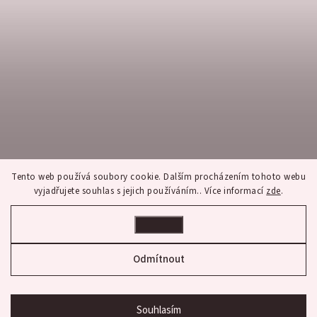
Tento web používá soubory cookie. Dalším procházením tohoto webu
vyjadřujete souhlas s jejich používáním.. Více informací
zde
.
Nastavení
Sledovat na Instagramu
Odmítnout
Copyright 2026
franco bene
. Všechna práva vyhrazena.
Upravit nastavení cookies
Souhlasím
Shoptet