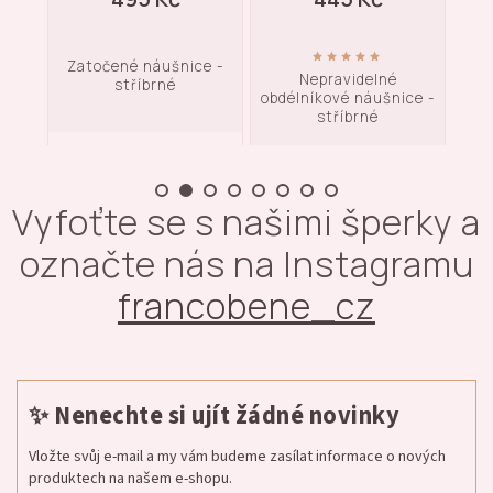
Zatočené náušnice -
y -
Nepravidelné
O
stříbrné
obdélníkové náušnice -
stříbrné
Vyfoťte se s našimi šperky a
označte nás na Instagramu
francobene_cz
✨ Nenechte si ujít žádné novinky
Vložte svůj e-mail a my vám budeme zasílat informace o nových
produktech na našem e-shopu.