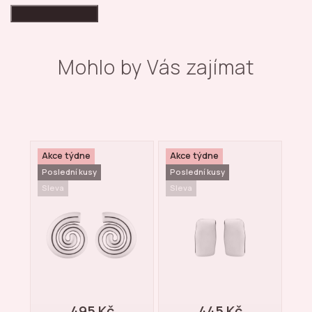
High-contrast mode
Mohlo by Vás zajímat
Akce týdne
Akce týdne
Ak
Poslední kusy
Poslední kusy
Pos
Sleva
Sleva
Sle
495 Kč
445 Kč