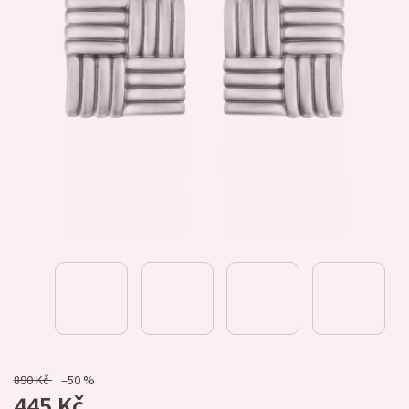
890 Kč
–50 %
445 Kč