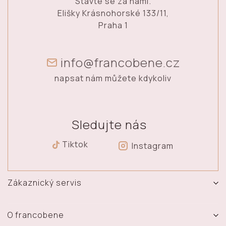
Stavte se za námi.
Elišky Krásnohorské 133/11,
Praha 1
info@francobene.cz
napsat nám můžete kdykoliv
Sledujte nás
Tiktok
Instagram
Zákaznický servis
Vrácení, výměna a reklamace zboží
Doprava a platba
O francobene