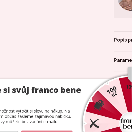
Popis p
Parame
Hodnoc
odolné hypoalergenní
Kamenná prodej
ky
v centru Prahy