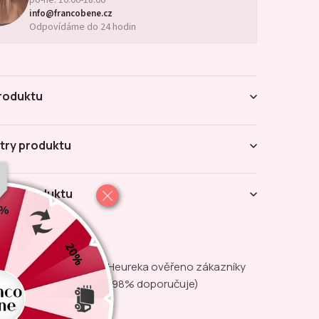
info@francobene.cz
Odpovídáme do 24 hodin
roduktu
try produktu
ení produktu
na
Heureka ověřeno zákazníky
(98% doporučuje)