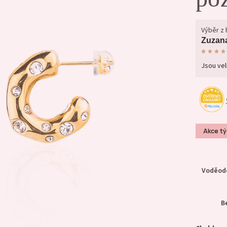
Výběr z
Zuzan
Jsou vel
Akce t
Voděodo
B