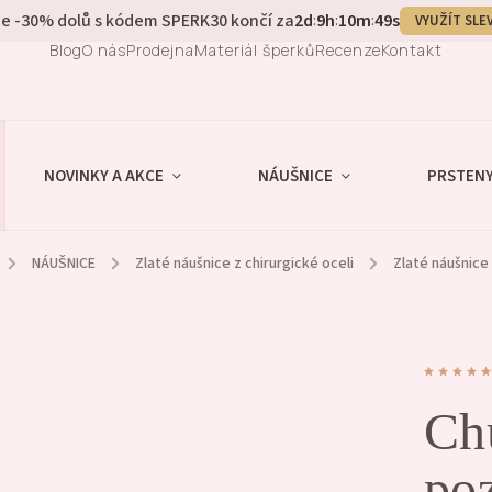
e -30% dolů s kódem SPERK30 končí za
2
d
9
h
10
m
48
s
:
:
:
VYUŽÍT SLE
Blog
O nás
Prodejna
Materiál šperků
Recenze
Kontakt
NOVINKY A AKCE
NÁUŠNICE
PRSTEN
/
NÁUŠNICE
/
Zlaté náušnice z chirurgické oceli
/
Zlaté náušnice
Ch
po