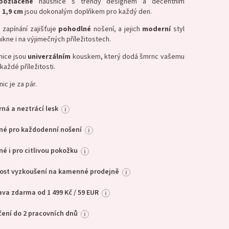
pozlacené
náušnice s trendy designem a decentním
m
1,9 cm
jsou dokonalým doplňkem pro každý den.
é
zapínání zajišťuje
pohodlné
nošení, a jejich
moderní
styl
ikne i na výjimečných příležitostech.
nice jsou
univerzálním
kouskem, který dodá šmrnc vašemu
 každé příležitosti.
ic je za pár.
ná a neztrácí lesk
i
né pro každodenní nošení
i
é i pro citlivou pokožku
i
ost vyzkoušení na kamenné prodejně
i
va zdarma od 1 499 Kč / 59 EUR
i
ení do 2 pracovních dnů
i