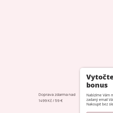
Doprava zdarma nad
Vodě
1499 Kč / 59 €
šper