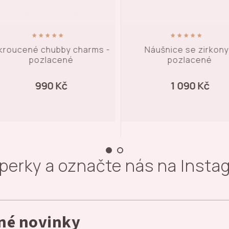
kroucené chubby charms -
Náušnice se zirkony
pozlacené
pozlacené
990 Kč
1 090 Kč
šperky a označte nás na Inst
dné novinky