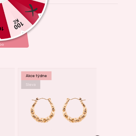
Akce týdne
Sleva
Sleva