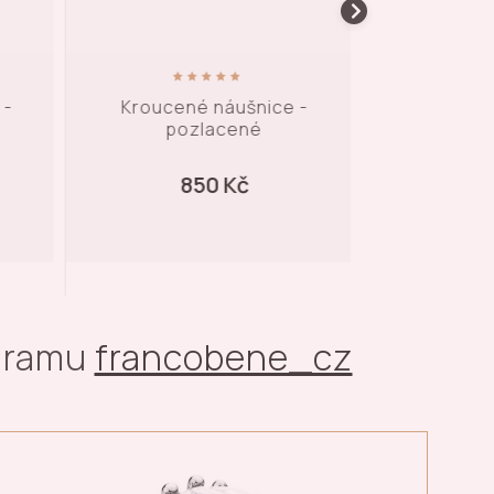
 -
Kroucené náušnice -
Kruhové po
pozlacené
náušni
850 Kč
1 
agramu
francobene_cz