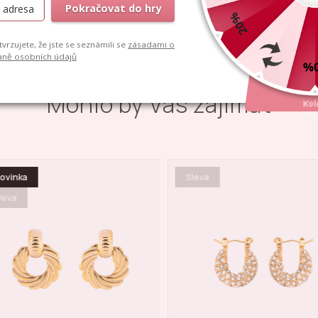
Mohlo by Vás zajímat
ovinka
Sleva
leva