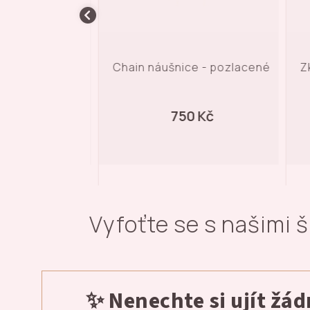
é náušnice -
Chain náušnice - pozlacené
Z
acené
90 Kč
750 Kč
Vyfoťte se s našimi 
✨ Nenechte si ujít žá