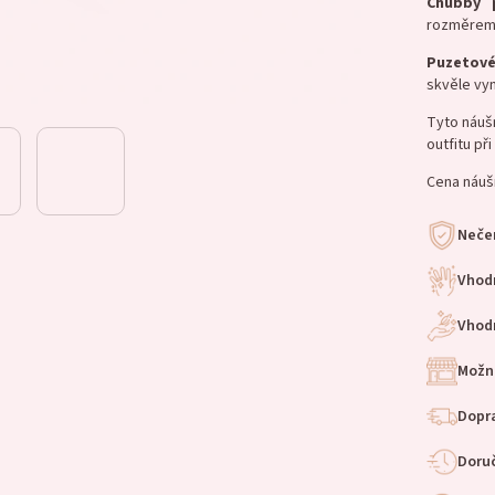
Chubby
rozměre
Puzetov
skvěle vyn
Tyto náuš
outfitu při
Cena náušn
Nečer
Vhod
Vhodn
Možn
Dopra
Doruč