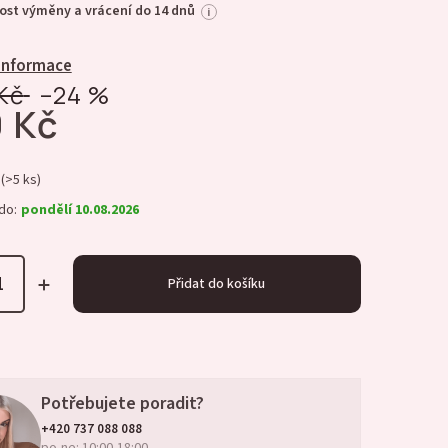
st výměny a vrácení do 14 dnů
i
 informace
Kč
–24 %
 Kč
(>5 ks)
do:
pondělí 10.08.2026
Přidat do košíku
Potřebujete poradit?
+420 737 088 088
po-ne: 10:00-18:00