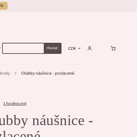
VU
Hledat
CZK
Y
NÁHRDELNÍKY
NÁRAMKY
SET
 kruhy
/
Chubby náušnice - pozlacené
1 hodnocení
ubby náušnice -
zlacené