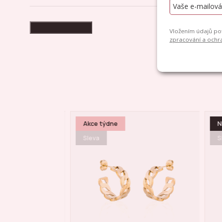
High-contrast mode
Akce týdne
N
Sleva
S