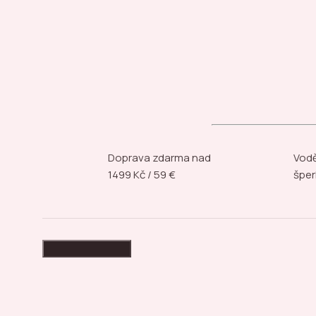
Doprava zdarma nad
Vodě
1499 Kč / 59 €
šper
High-contrast mode