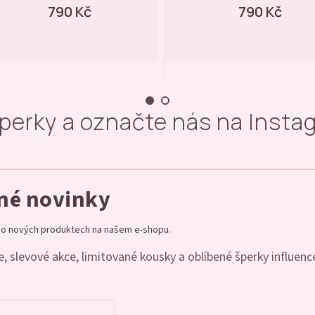
790 Kč
490 Kč
šperky a označte nás na Inst
dné novinky
e o nových produktech na našem e-shopu.
, slevové akce, limitované kousky a oblíbené šperky influenc