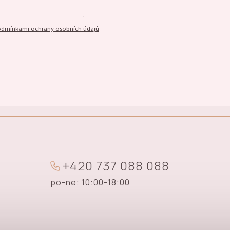
dmínkami ochrany osobních údajů
+
4
2
0
7
3
7
0
8
8
0
8
8
po-ne: 10:00-18:00