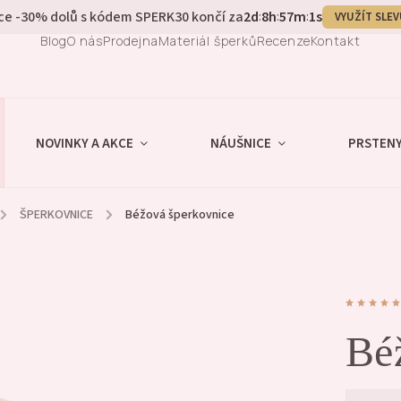
ce -30% dolů s kódem SPERK30 končí za
2
d
8
h
57
m
0
s
:
:
:
VYUŽÍT SLEV
Blog
O nás
Prodejna
Materiál šperků
Recenze
Kontakt
NOVINKY A AKCE
NÁUŠNICE
PRSTEN
/
ŠPERKOVNICE
/
Béžová šperkovnice
Bé