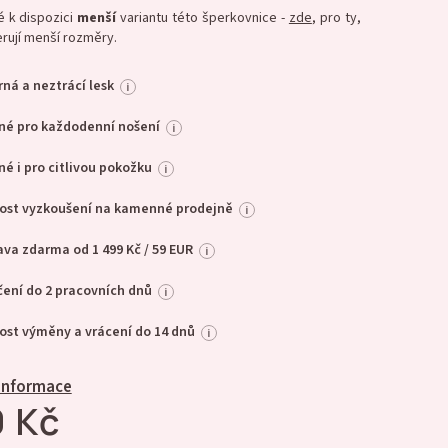
 k dispozici
menší
variantu této šperkovnice -
zde
, pro ty,
erují menší rozměry.
ná a neztrácí lesk
i
né pro každodenní nošení
i
é i pro citlivou pokožku
i
ost vyzkoušení na kamenné prodejně
i
va zdarma od 1 499 Kč / 59 EUR
i
ení do 2 pracovních dnů
i
st výměny a vrácení do 14 dnů
i
 informace
 Kč