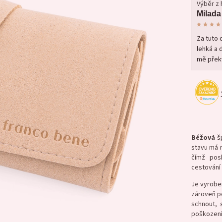
Výběr z
Milada
Za tuto 
lehká a 
mě překv
Béžová
šp
stavu má
čímž pos
cestování 
Je vyrobe
zároveň p
schnout,
poškozen