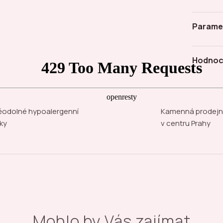
Parame
Hodnoc
odolné hypoalergenní
Kamenná prodej
ky
v centru Prahy
Mohlo by Vás zajímat