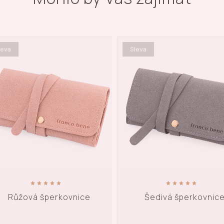
leva
Sleva
Šedivá šperkovnice
Malá krémová šperkov