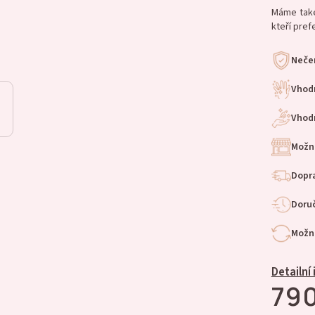
Máme také
kteří pref
Nečer
Vhod
Vhodn
Možn
Dopra
Doruč
Možno
Detailní
790