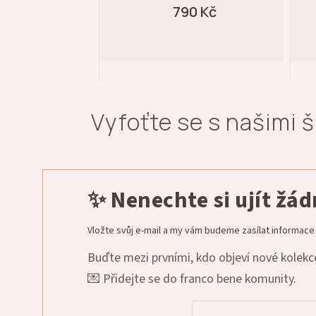
0 Kč
790 Kč
Vyfoťte se s našimi 
✨ Nenechte si ujít žá
Vložte svůj e-mail a my vám budeme zasílat informac
Buďte mezi prvními, kdo objeví nové kolekce
💌 Přidejte se do franco bene komunity.