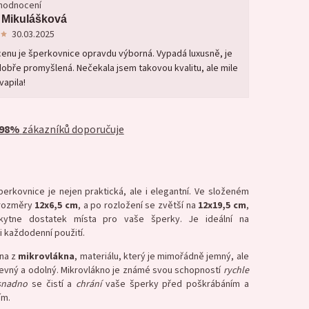
 hodnocení
 Mikulášková
30.03.2025
cenu je šperkovnice opravdu výborná. Vypadá luxusně, je
dobře promyšlená. Nečekala jsem takovou kvalitu, ale mile
apila!
98%
zákazníků doporučuje
erkovnice je nejen praktická, ale i elegantní. Ve složeném
 rozměry
12x6,5 cm
, a po rozložení se zvětší na
12x19,5 cm
,
kytne dostatek místa pro vaše šperky. Je ideální na
i každodenní použití.
na z
mikrovlákna
, materiálu, který je mimořádně jemný, ale
evný a odolný. Mikrovlákno je známé svou schopností
rychle
snadno
se čistí a
chrání
vaše šperky před poškrábáním a
ím.