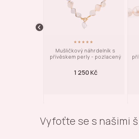
 náhrdelník s
Perličkový náhrdelník s
rly - pozlacený
přívěskem zámku - pozlacený
př
50 Kč
1 690 Kč
Vyfoťte se s našimi 