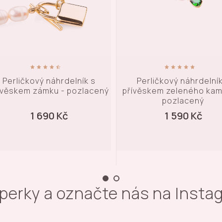
Perličkový náhrdelník s
Perličkový náhrdelník
ívěskem zeleného kamene -
písmenem - pozlace
pozlacený
1 590 Kč
1 690 Kč
šperky a označte nás na Inst