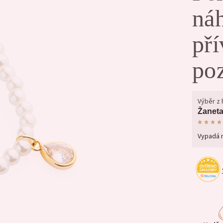
náh
př
po
Výběr z
Žaneta
Vypadá m