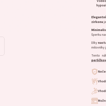
Voděo
hypoa
Elegantní
zirkonu
j
Minimalis
šperku na
Díky
nast
milovníky 
Tento ná
perličko
Nečer
Vhod
Vhodn
Možn