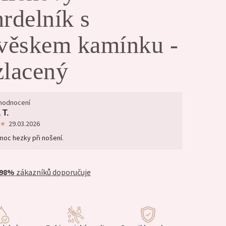
rdelník s
ívěskem kamínku -
zlacený
 hodnocení
 T.
29.03.2026
oc hezky při nošení.
98%
zákazníků doporučuje