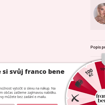
Popis p
Parame
Hodnoc
odolné hypoalergenní
Kamenná prodej