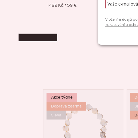
1499 Kč / 59 €
šper
High-contrast mode
Doprava zdarma
D
Sleva
S
Doprava zdarma
D