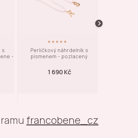
 s
Perličkový náhrdelník -
Vintage perl
ný
pozlacený
se srdíčk
1 690 Kč
1 
agramu
francobene_cz