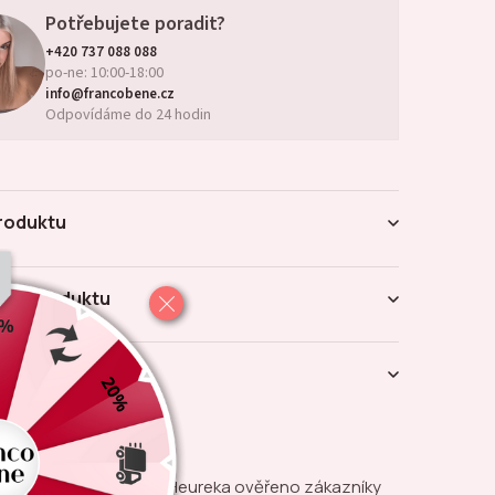
Potřebujete poradit?
+420 737 088 088
po-ne: 10:00-18:00
info@francobene.cz
Odpovídáme do 24 hodin
roduktu
try produktu
ení produktu
na
Heureka ověřeno zákazníky