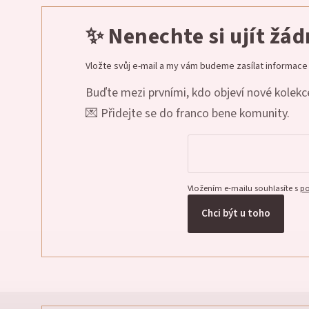
✨ Nenechte si ujít žá
Vložte svůj e-mail a my vám budeme zasílat informac
Buďte mezi prvními, kdo objeví nové kolekce
💌 Přidejte se do franco bene komunity.
Vložením e-mailu souhlasíte s
po
Chci být u toho