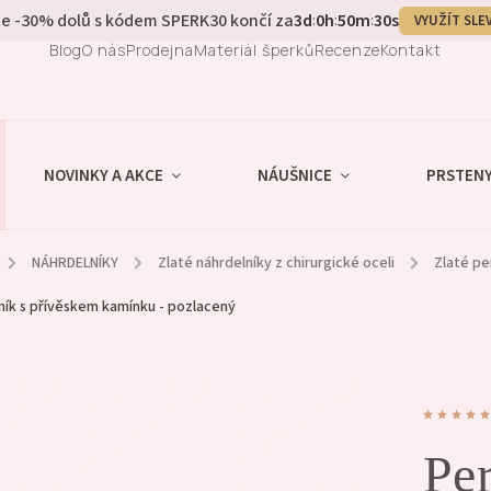
e -30% dolů s kódem SPERK30 končí za
3
d
0
h
50
m
29
s
:
:
:
VYUŽÍT SLE
Blog
O nás
Prodejna
Materiál šperků
Recenze
Kontakt
NOVINKY A AKCE
NÁUŠNICE
PRSTEN
/
NÁHRDELNÍKY
/
Zlaté náhrdelníky z chirurgické oceli
/
Zlaté pe
ník s přívěskem kamínku - pozlacený
Pe