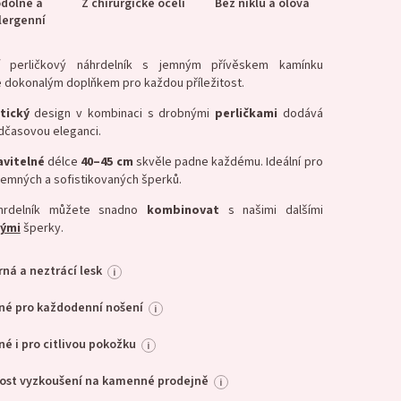
dolné a
Z chirurgické oceli
Bez niklu a olova
lergenní
perličkový náhrdelník s jemným přívěskem kamínku
e dokonalým doplňkem pro každou příležitost.
tický
design v kombinaci s drobnými
perličkami
dodává
dčasovou eleganci.
avitelné
délce
40–45 cm
skvěle padne každému. Ideální pro
jemných a sofistikovaných šperků.
hrdelník můžete snadno
kombinovat
s našimi dalšími
vými
šperky.
ná a neztrácí lesk
i
né pro každodenní nošení
i
é i pro citlivou pokožku
i
ost vyzkoušení na kamenné prodejně
i