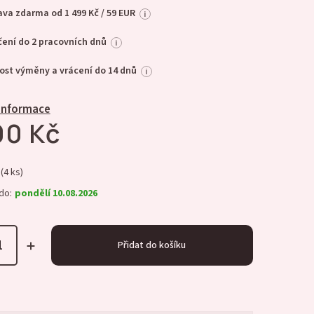
va zdarma od 1 499 Kč / 59 EUR
i
ení do 2 pracovních dnů
i
st výměny a vrácení do 14 dnů
i
 informace
90 Kč
(4 ks)
do:
pondělí 10.08.2026
Přidat do košíku