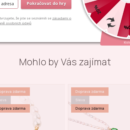
ky
v centru Prahy
Mohlo by Vás zajímat
oprava zdarma
Doprava zdarma
leva
Sleva
oprava zdarma
Doprava zdarma