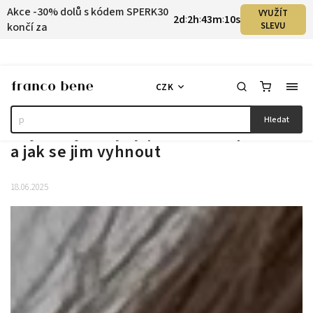
Akce -30% dolů s kódem SPERK30
VYUŽÍT
2
d
2
h
43
m
9
s
:
:
:
končí za
SLEVU
CZK
Hledat
Nejčastejší chyby při nošení šperků -
a jak se jim vyhnout
18.06.2025