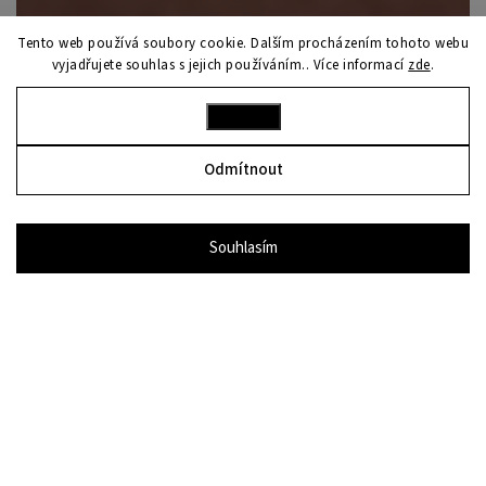
Tento web používá soubory cookie. Dalším procházením tohoto webu
vyjadřujete souhlas s jejich používáním.. Více informací
zde
.
Nastavení
Odmítnout
Souhlasím
bon
RADY A TIPY
Minimalistické
šperky do práce:
elegantně a