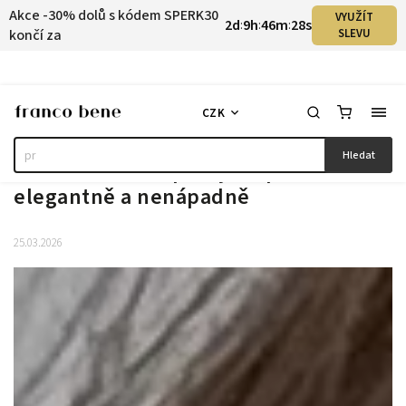
Akce -30% dolů s kódem SPERK30
VYUŽÍT
2
d
9
h
46
m
26
s
:
:
:
končí za
SLEVU
CZK
Hledat
Minimalistické šperky do práce:
elegantně a nenápadně
25.03.2026